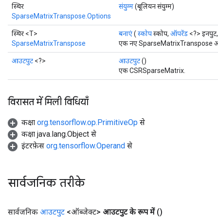
स्थिर
संयुग्म
(बूलियन संयुग्म)
SparseMatrixTranspose.Options
स्थिर <T>
बनाएं
(
स्कोप
स्कोप,
ऑपरेंड
<?> इनपुट,
SparseMatrixTranspose
एक नए SparseMatrixTranspose ऑपरे
आउटपुट
<?>
आउटपुट
()
एक CSRSparseMatrix.
विरासत में मिली विधियाँ
कक्षा
org.tensorflow.op.PrimitiveOp
से
कक्षा java.lang.Object से
इंटरफ़ेस
org.tensorflow.Operand
से
सार्वजनिक तरीके
सार्वजनिक
आउटपुट
<ऑब्जेक्ट>
आउटपुट के रूप में
()
x