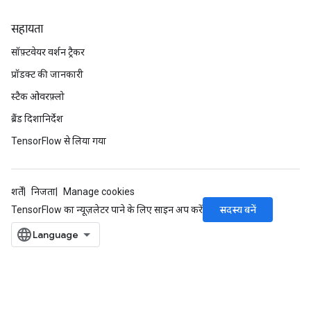
सहायता
सॉफ़्टवेयर वर्शन ट्रैकर
प्रॉडक्ट की जानकारी
स्टैक ओवरफ़्लो
ब्रैंड दिशानिर्देश
TensorFlow से लिया गया
शर्तें
निजता
Manage cookies
सदस्य बनें
TensorFlow का न्यूज़लेटर पाने के लिए साइन अप करें