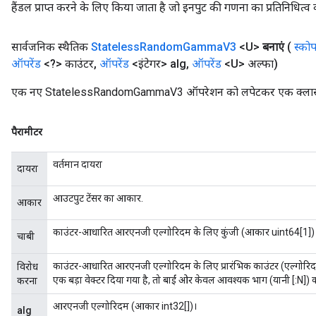
हैंडल प्राप्त करने के लिए किया जाता है जो इनपुट की गणना का प्रतिनिधित्व 
सार्वजनिक स्थैतिक
Stateless
Random
Gamma
V3
<U>
बनाएं
(
स्को
ऑपरेंड
<?> काउंटर
,
ऑपरेंड
<इंटेगर> alg
,
ऑपरेंड
<U> अल्फा)
एक नए StatelessRandomGammaV3 ऑपरेशन को लपेटकर एक क्लास बना
पैरामीटर
वर्तमान दायरा
दायरा
आउटपुट टेंसर का आकार.
आकार
काउंटर-आधारित आरएनजी एल्गोरिदम के लिए कुंजी (आकार uint64[1])
चाबी
काउंटर-आधारित आरएनजी एल्गोरिदम के लिए प्रारंभिक काउंटर (एल्गोर
विरोध
एक बड़ा वेक्टर दिया गया है, तो बाईं ओर केवल आवश्यक भाग (यानी [:N]
करना
आरएनजी एल्गोरिदम (आकार int32[])।
alg