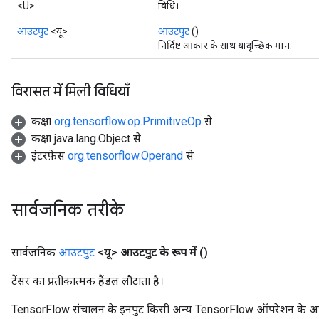
<U>
विधि।
आउटपुट
<यू>
आउटपुट
()
निर्दिष्ट आकार के साथ यादृच्छिक मान.
विरासत में मिली विधियाँ
कक्षा
org.tensorflow.op.PrimitiveOp
से
कक्षा java.lang.Object से
इंटरफ़ेस
org.tensorflow.Operand
से
सार्वजनिक तरीके
सार्वजनिक
आउटपुट
<यू>
आउटपुट के रूप में
()
टेंसर का प्रतीकात्मक हैंडल लौटाता है।
TensorFlow संचालन के इनपुट किसी अन्य TensorFlow ऑपरेशन के आउटप