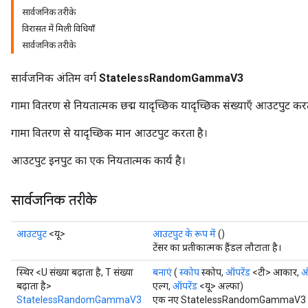
सार्वजनिक तरीके
विरासत में मिली विधियाँ
सार्वजनिक तरीके
सार्वजनिक अंतिम वर्ग
StatelessRandomGammaV3
गामा वितरण से नियतात्मक छद्म यादृच्छिक यादृच्छिक संख्याएँ आउटपुट करत
गामा वितरण से यादृच्छिक मान आउटपुट करता है।
आउटपुट इनपुट का एक नियतात्मक कार्य है।
x
सार्वजनिक तरीके
आउटपुट
<यू>
आउटपुट के रूप में
()
टेंसर का प्रतीकात्मक हैंडल लौटाता है।
स्थिर <U संख्या बढ़ाता है, T संख्या
बनाएं
(
स्कोप
स्कोप,
ऑपरेंड
<टी> आकार,
ऑ
बढ़ाता है>
एल्ग,
ऑपरेंड
<यू> अल्फा)
StatelessRandomGammaV3
एक नए StatelessRandomGammaV3 ऑपरे