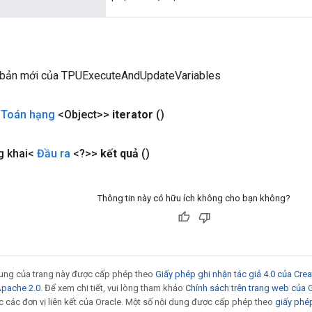
 bản mới của TPUExecuteAndUpdateVariables
<
Toán hạng
<Object>>
iterator
()
g khai<
Đầu ra
<?>>
kết quả
()
Thông tin này có hữu ích không cho bạn không?
 dung của trang này được cấp phép theo
Giấy phép ghi nhận tác giả 4.0 của Cr
Apache 2.0
. Để xem chi tiết, vui lòng tham khảo
Chính sách trên trang web của
 các đơn vị liên kết của Oracle. Một số nội dung được cấp phép theo
giấy phé