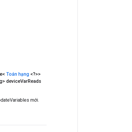
le<
Toán hạng
<?>>
> device
Var
Reads
dateVariables mới.