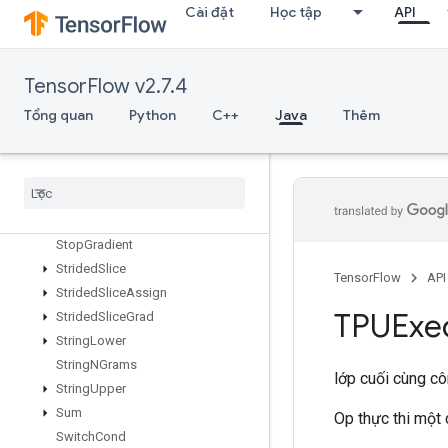
Cài đặt
Học tập
API
StatelessRandomUniformFullIntV
2
StatelessRandomUniformIntV2
TensorFlow v2.7.4
StatelessRandomUniformV2
StatelessSampleDistortedBoundingBox
Tổng quan
Python
C++
Java
Thêm
StatelessShuffle
Stateless
Truncated
Normal
V2
Stats
Aggregator
Handle
V2
Stats
Aggregator
Set
Summary
Writer
Stop
Gradient
Strided
Slice
TensorFlow
API
Strided
Slice
Assign
TPUExe
Strided
Slice
Grad
String
Lower
String
NGrams
lớp cuối cùng c
String
Upper
Sum
Op thực thi một 
Switch
Cond