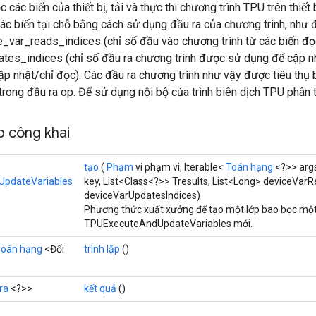
 các biến của thiết bị, tải và thực thi chương trình TPU trên thiết
ác biến tại chỗ bằng cách sử dụng đầu ra của chương trình, như 
e_var_reads_indices (chỉ số đầu vào chương trình từ các biến đọc
tes_indices (chỉ số đầu ra chương trình được sử dụng để cập nh
ập nhật/chỉ đọc). Các đầu ra chương trình như vậy được tiêu thụ 
trong đầu ra op. Để sử dụng nội bộ của trình biên dịch TPU phân t
 công khai
tạo
(
Phạm
vi phạm vi, Iterable<
Toán hạng
<?>> arg
pdateVariables
key, List<Class<?>> Tresults, List<Long> deviceVarR
deviceVarUpdatesIndices)
Phương thức xuất xưởng để tạo một lớp bao bọc một
TPUExecuteAndUpdateVariables mới.
Toán hạng
<Đối
trình lặp
()
ra
<?>>
kết quả
()