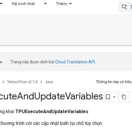
Hệ sinh thái
Thêm
Trang này được dịch bởi
Cloud Translation API
.
TensorFlow v2.7.4
Java
Thông tin này có hữ
cute
And
Update
Variables
ông khai
TPUExecuteAndUpdateVariables
chương trình với các cập nhật biến tại chỗ tùy chọn.