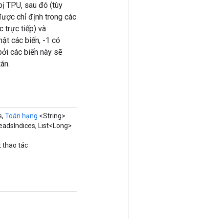
 bị TPU, sau đó (tùy
được chỉ định trong các
 trực tiếp) và
ật các biến, -1 có
bởi các biến này sẽ
án.
s,
Toán hạng
<String>
eadsIndices, List<Long>
 thao tác