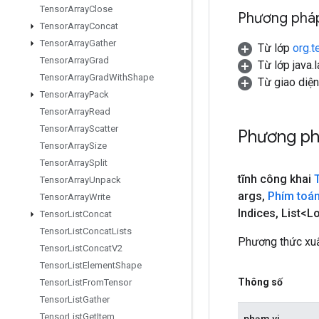
Tensor
Array
Close
Phương pháp
Tensor
Array
Concat
Tensor
Array
Gather
Từ lớp
org.t
Tensor
Array
Grad
Từ lớp java.
Tensor
Array
Grad
With
Shape
Từ giao diện
Tensor
Array
Pack
Tensor
Array
Read
Tensor
Array
Scatter
Phương ph
Tensor
Array
Size
Tensor
Array
Split
tĩnh công khai
Tensor
Array
Unpack
args
,
Phím toá
Tensor
Array
Write
Indices
,
List<L
Tensor
List
Concat
Tensor
List
Concat
Lists
Phương thức xuấ
Tensor
List
Concat
V2
Tensor
List
Element
Shape
Thông số
Tensor
List
From
Tensor
Tensor
List
Gather
Tensor
List
Get
Item
phạm vi