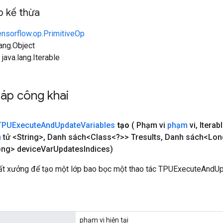
 kế thừa
ensorflow.op.PrimitiveOp
lang.Object
 java.lang.Iterable
áp công khai
TPUExecute
And
Update
Variables
tạo
( Phạm vi
phạm
vi
,
Iterab
n
tử <String>
,
Danh sách<Class<?>> Tresults
,
Danh sách<Long
ong> device
Var
Updates
Indices)
t xưởng để tạo một lớp bao bọc một thao tác TPUExecuteAndUp
phạm vi hiện tại