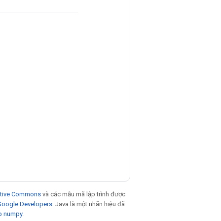
eative Commons
và các mẫu mã lập trình được
 Google Developers
. Java là một nhãn hiệu đã
p numpy
.