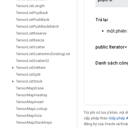
Tensor
List
Length
Tensor
List
Pop
Back
Trả lại
Tensor
List
Push
Back
Tensor
List
Push
Back
Batch
một phiên
Tensor
List
Reserve
Tensor
List
Resize
public Iterator
Tensor
List
Scatter
Tensor
List
Scatter
Into
Existing
List
Tensor
List
Scatter
V2
Danh sách côn
Tensor
List
Set
Item
Tensor
List
Split
Tensor
List
Stack
Tensor
Map
Erase
Tensor
Map
Has
Key
Tensor
Map
Insert
Tensor
Map
Lookup
Trừ phi có lưu ý khác, nội
Tensor
Map
Size
cấp phép theo
Giấy phép 
Tensor
Map
Stack
Keys
đăng ký của Oracle và/hoặc