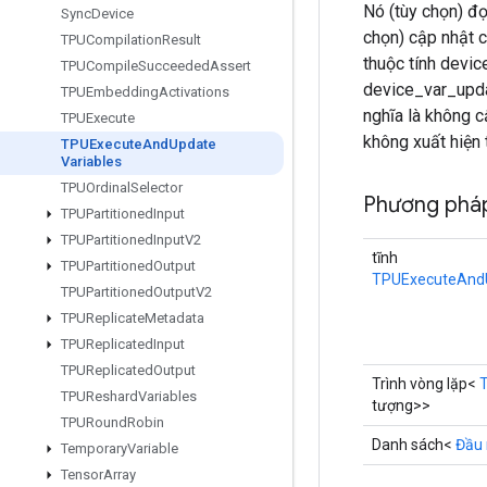
Nó (tùy chọn) đọc
Sync
Device
chọn) cập nhật c
TPUCompilation
Result
thuộc tính devic
TPUCompile
Succeeded
Assert
device_var_upda
TPUEmbedding
Activations
nghĩa là không c
TPUExecute
không xuất hiện 
TPUExecute
And
Update
Variables
TPUOrdinal
Selector
Phương pháp
TPUPartitioned
Input
TPUPartitioned
Input
V2
tĩnh
TPUPartitioned
Output
TPUExecuteAndU
TPUPartitioned
Output
V2
TPUReplicate
Metadata
TPUReplicated
Input
TPUReplicated
Output
Trình vòng lặp<
TPUReshard
Variables
tượng>>
TPURound
Robin
Danh sách<
Đầu 
Temporary
Variable
Tensor
Array