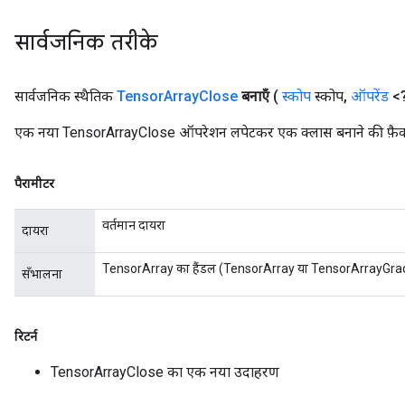
सार्वजनिक तरीके
सार्वजनिक स्थैतिक
Tensor
Array
Close
बनाएँ
(
स्कोप
स्कोप
,
ऑपरेंड
<?
एक नया TensorArrayClose ऑपरेशन लपेटकर एक क्लास बनाने की फ़ैक्
पैरामीटर
वर्तमान दायरा
दायरा
TensorArray का हैंडल (TensorArray या TensorArrayGra
सँभालना
रिटर्न
TensorArrayClose का एक नया उदाहरण