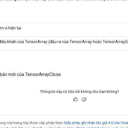
m vi hiện tại
điều khiển của TensorArray (đầu ra của TensorArray hoặc TensorArrayG
 bản mới của TensorArrayClose
Thông tin này có hữu ích không cho bạn không?
 dung của trang này được cấp phép theo
Giấy phép ghi nhận tác giả 4.0 của Cr