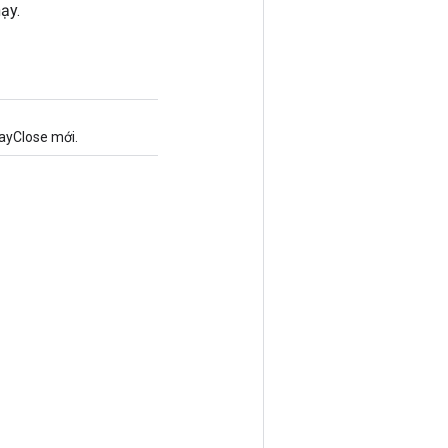
ạy.
ayClose mới.