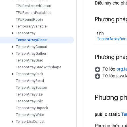
Điều này cho ph
TPUReplicated
Output
TPUReshard
Variables
Phương pháp
TPURound
Robin
Temporary
Variable
tĩnh
Tensor
Array
TensorArrayĐón
Tensor
Array
Close
Tensor
Array
Concat
Tensor
Array
Gather
Phương pháp
Tensor
Array
Grad
Tensor
Array
Grad
With
Shape
Từ lớp
org.t
Tensor
Array
Pack
Từ lớp java.
Tensor
Array
Read
Tensor
Array
Scatter
Tensor
Array
Size
Phương ph
Tensor
Array
Split
Tensor
Array
Unpack
public static
Te
Tensor
Array
Write
Tensor
List
Concat
Phương thức xuấ