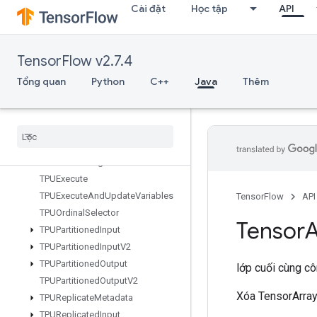
Cài đặt
Học tập
API
StridedSliceGrad
StringLower
StringNGrams
TensorFlow v2.7.4
StringUpper
Sum
Tổng quan
Python
C++
Java
Thêm
SwitchCond
Sync
Device
TPUCompilation
Result
TPUCompile
Succeeded
Assert
TPUEmbedding
Activations
TPUExecute
TPUExecute
And
Update
Variables
TensorFlow
API
TPUOrdinal
Selector
Tensor
A
TPUPartitioned
Input
TPUPartitioned
Input
V2
TPUPartitioned
Output
lớp cuối cùng c
TPUPartitioned
Output
V2
Xóa TensorArray
TPUReplicate
Metadata
TPUReplicated
Input