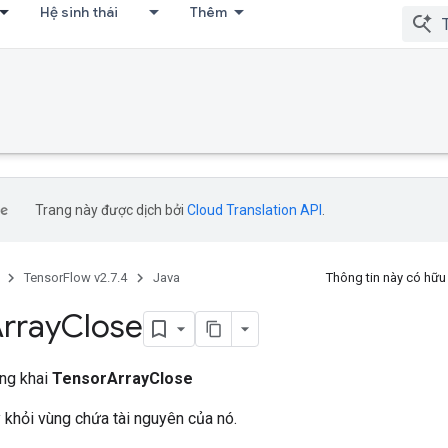
Hệ sinh thái
Thêm
Trang này được dịch bởi
Cloud Translation API
.
TensorFlow v2.7.4
Java
Thông tin này có hữ
rray
Close
ông khai
TensorArrayClose
 khỏi vùng chứa tài nguyên của nó.