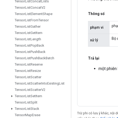
Tensor
List
Concat
Lists
Tensor
List
Concat
V2
Thông số
Tensor
List
Element
Shape
Tensor
List
From
Tensor
phạ
Tensor
List
Gather
phạm vi
Tensor
List
Get
Item
Bộ 
Tensor
List
Length
xử lý
Tensor
List
Pop
Back
Tensor
List
Push
Back
Trả lại
Tensor
List
Push
Back
Batch
Tensor
List
Reserve
một phiên
Tensor
List
Resize
Tensor
List
Scatter
Tensor
List
Scatter
Into
Existing
List
Tensor
List
Scatter
V2
Tensor
List
Set
Item
Tensor
List
Split
Tensor
List
Stack
Trừ phi có lưu ý khác, nội
Tensor
Map
Erase