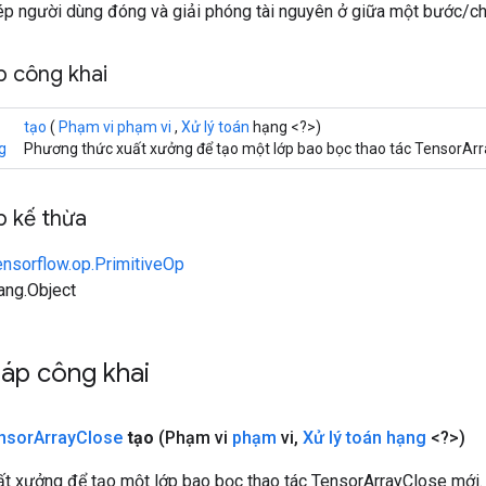
ép người dùng đóng và giải phóng tài nguyên ở giữa một bước/ch
 công khai
tạo
(
Phạm vi phạm vi
,
Xử lý toán
hạng <?>)
g
Phương thức xuất xưởng để tạo một lớp bao bọc thao tác TensorArr
 kế thừa
ensorflow.op.PrimitiveOp
lang.Object
áp công khai
nsor
Array
Close
tạo
(Phạm vi
phạm
vi
,
Xử lý toán hạng
<?>)
t xưởng để tạo một lớp bao bọc thao tác TensorArrayClose mới.