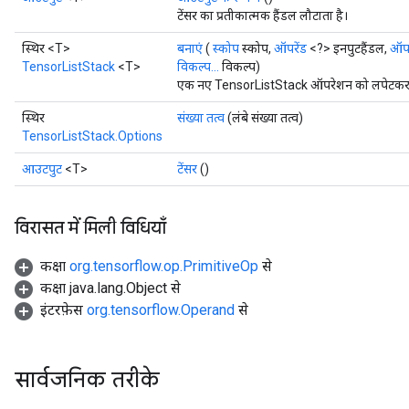
टेंसर का प्रतीकात्मक हैंडल लौटाता है।
स्थिर <T>
बनाएं
(
स्कोप
स्कोप,
ऑपरेंड
<?> इनपुटहैंडल,
ऑपर
TensorListStack
<T>
विकल्प...
विकल्प)
एक नए TensorListStack ऑपरेशन को लपेटकर एक
स्थिर
संख्या तत्व
(लंबे संख्या तत्व)
TensorListStack.Options
आउटपुट
<T>
टेंसर
()
विरासत में मिली विधियाँ
कक्षा
org.tensorflow.op.PrimitiveOp
से
कक्षा java.lang.Object से
इंटरफ़ेस
org.tensorflow.Operand
से
सार्वजनिक तरीके