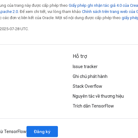
 dung của trang này được cấp phép theo
Giấy phép ghi nhận tác giả 4.0 của Cr
Apache 2.0
. Để xem chi tiết, vui lòng tham khảo
Chính sách trên trang web của
 các đơn vị liên kết của Oracle. Một số nội dung được cấp phép theo
giấy phé
 2025-07-28 UTC.
Hỗ trợ
Issue tracker
Ghi chú phát hành
Stack Overflow
Nguyên tắc về thương hiệu
Trích dẫn TensorFlow
Đăng ký
 từ TensorFlow