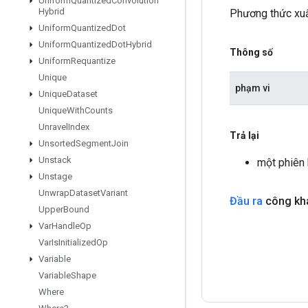
Uniform
Quantized
Convolution
Hybrid
Phương thức xuấ
Uniform
Quantized
Dot
Uniform
Quantized
Dot
Hybrid
Thông số
Uniform
Requantize
Unique
phạm vi
Unique
Dataset
Unique
With
Counts
Unravel
Index
Trả lại
Unsorted
Segment
Join
Unstack
một phiên
Unstage
Unwrap
Dataset
Variant
Đầu ra
công kha
Upper
Bound
Var
Handle
Op
Var
Is
Initialized
Op
Variable
Variable
Shape
Where