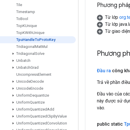
Phương pháp
Tile
Timestamp
Từ lớp
org.t
To
Bool
Từ lớp java.
Top
KUnique
Từ giao diệ
Top
KWith
Unique
Tpu
Handle
To
Proto
Key
Tridiagonal
Mat
Mul
Phương ph
Tridiagonal
Solve
Unbatch
Unbatch
Grad
Đầu ra
công kha
Uncompress
Element
Unicode
Decode
Trả về phần điều
Unicode
Encode
Đầu vào của các
Uniform
Dequantize
này được sử dụng
Uniform
Quantize
vào.
Uniform
Quantized
Add
Uniform
Quantized
Clip
By
Value
Uniform
Quantized
Convolution
public static
Tp