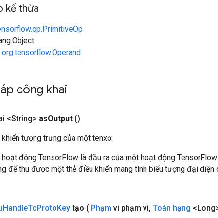
 kế thừa
ensorflow.op.PrimitiveOp
lang.Object
n
org.tensorflow.Operand
áp công khai
i <String>
as
Output
()
 khiển tượng trưng của một tenxơ.
 hoạt động TensorFlow là đầu ra của một hoạt động TensorFlow
 để thu được một thẻ điều khiển mang tính biểu tượng đại diện c
u
Handle
To
Proto
Key
tạo
(
Phạm
vi phạm vi
,
Toán hạng
<Long>