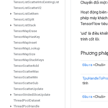
Chuyển đổi một u
Tensor
List
Scatter
Into
Existing
List
Tensor
List
Scatter
V2
Hoạt động biên d
Tensor
List
Set
Item
phép máy khách 
Tensor
List
Split
TensorFlow tiêu
Tensor
List
Stack
Tensor
Map
Erase
'uid' là điều kh
Tensor
Map
Has
Key
trình cốt lõi.
Tensor
Map
Insert
Tensor
Map
Lookup
Phương pháp
Tensor
Map
Size
Tensor
Map
Stack
Keys
Đầu ra
<Chuỗi>
Tensor
Scatter
Add
Tensor
Scatter
Max
Tensor
Scatter
Min
TpuHandleToPro
tĩnh
Tensor
Scatter
Sub
Tensor
Scatter
Update
Tensor
Strided
Slice
Update
Đầu ra
<Chuỗi>
Thread
Pool
Dataset
Thread
Pool
Handle