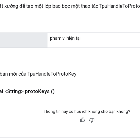
t xưởng để tạo một lớp bao bọc một thao tác TpuHandleToProt
phạm vi hiện tại
 bản mới của TpuHandleToProtoKey
i <String>
proto
Keys
()
Thông tin này có hữu ích không cho bạn không?