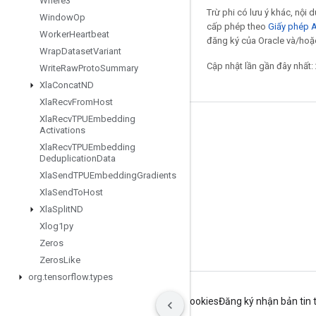
Where3
Trừ phi có lưu ý khác, nội
Window
Op
cấp phép theo
Giấy phép 
Worker
Heartbeat
đăng ký của Oracle và/hoặc
Wrap
Dataset
Variant
Cập nhật lần gần đây nhất:
Write
Raw
Proto
Summary
Xla
Concat
ND
Xla
Recv
From
Host
Xla
Recv
TPUEmbedding
Giữ liên lạc
Activations
Xla
Recv
TPUEmbedding
Blog
Deduplication
Data
Diễn đàn
Xla
Send
TPUEmbedding
Gradients
Xla
Send
To
Host
GitHub
Xla
Split
ND
Twitter
Xlog1py
YouTube
Zeros
Zeros
Like
org
.
tensorflow
.
types
Điều khoản
Quyền riêng tư
Manage cookies
Đăng ký nhận bản tin