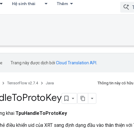
Hệ sinh thái
Thêm
Trang này được dịch bởi
Cloud Translation API
.
TensorFlow v2.7.4
Java
Thông tin này có hữ
dle
To
Proto
Key
ông khai
TpuHandleToProtoKey
hẻ điều khiển uid của XRT sang định dạng đầu vào thân thiện với