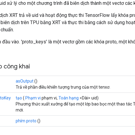
id xử lý cho một chương trình đã biên dịch thành một vectơ các 
ịch XRT trả về uid và hoạt động thực thi TensorFlow lấy khóa p
biên dịch trên TPU bằng XRT và thực thi bằng cách sử dụng hoạt
 chuẩn.
iển đầu vào. 'proto_keys' là một vectơ gồm các khóa proto, một k
 công khai
asOutput
()
Trả về phần điều khiển tượng trưng của một tenxơ.
toKey
tạo
(
Phạm vi
phạm vi,
Toán hạng
<Dài> uid)
Phương thức xuất xưởng để tạo một lớp bao bọc một thao tác
mới.
phím proto
()