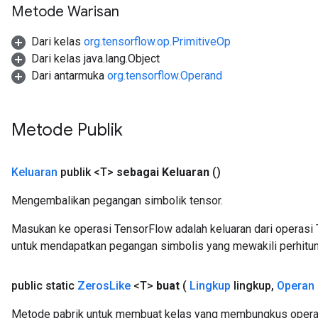
Metode Warisan
Dari kelas
org.tensorflow.op.PrimitiveOp
Dari kelas java.lang.Object
Dari antarmuka
org.tensorflow.Operand
Metode Publik
Keluaran
publik <T>
sebagai Keluaran
()
Mengembalikan pegangan simbolik tensor.
Masukan ke operasi TensorFlow adalah keluaran dari operasi 
untuk mendapatkan pegangan simbolis yang mewakili perhitun
public static
Zeros
Like
<T>
buat
(
Lingkup
lingkup
,
Operan
Metode pabrik untuk membuat kelas yang membungkus operas