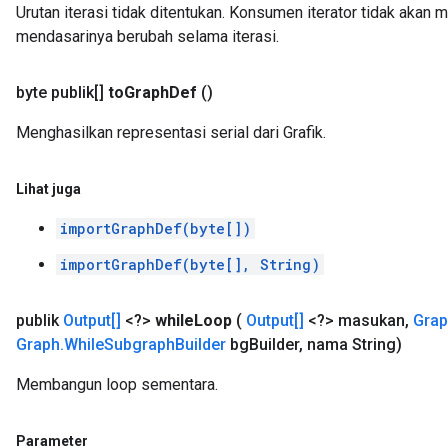
Urutan iterasi tidak ditentukan. Konsumen iterator tidak akan 
mendasarinya berubah selama iterasi.
byte publik[]
to
Graph
Def
()
Menghasilkan representasi serial dari Grafik.
Lihat juga
importGraphDef(byte[])
importGraphDef(byte[], String)
publik
Output[]
<?>
while
Loop
(
Output[]
<?> masukan
,
Gra
Graph
.
While
Subgraph
Builder
bg
Builder
,
nama String)
Membangun loop sementara.
Parameter