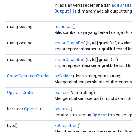
addGradi
Ini adalah versi sederhana dari
Output[])
y
di mana
adalah output tung
ruang kosong
menutup
()
Rilis sumber daya yang terkait dengan Gra
ruang kosong
importGraphDef
(byte[] graphDef, awalan 
Impor representasi serial grafik TensorFlo
ruang kosong
importGraphDef
(byte[] graphDef)
Impor representasi serial grafik TensorFlo
GraphOperationBuilder
opBuilder
(Jenis string, nama string)
Mengembalikan pembuat untuk menam
Operasi Grafik
operasi
(Nama string)
Mengembalikan operasi (simpul dalam Gr
Iterator<
Operasi
>
operasi
()
Operation
Iterator atas semua
dalam gr
byte[]
keGraphDef
()
Menghasilkan representasi serial dari Graf