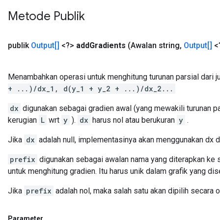
Metode Publik
publik
Output[]
<?>
add
Gradients
(Awalan string
,
Output[]
<
Menambahkan operasi untuk menghitung turunan parsial dari 
+ ...)/dx_1, d(y_1 + y_2 + ...)/dx_2...
dx
digunakan sebagai gradien awal (yang mewakili turunan pa
kerugian
L
wrt
y
).
dx
harus nol atau berukuran
y
.
Jika
dx
adalah null, implementasinya akan menggunakan dx d
prefix
digunakan sebagai awalan nama yang diterapkan ke 
untuk menghitung gradien. Itu harus unik dalam grafik yang dis
Jika
prefix
adalah nol, maka salah satu akan dipilih secara 
Parameter