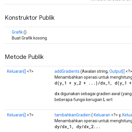
Konstruktor Publik
Grafik
()
Buat Grafik kosong.
Metode Publik
Keluaran[]
<?>
addGradients
(Awalan string,
Output[]
<?>
Menambahkan operasi untuk menghitung t
d(y_1 + y_2 + ...)/dx_1, d(y_1 +
dx
digunakan sebagai gradien awal (yang m
L
beberapa fungsi kerugian
wrt
Keluaran[]
<?>
tambahkanGradien
(
Keluaran
<?> y,
Kelua
Menambahkan operasi untuk menghitung t
dy/dx_1, dy/dx_2...