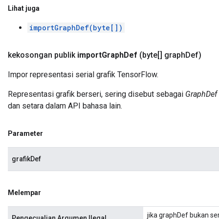
Lihat juga
importGraphDef(byte[])
kekosongan publik
import
Graph
Def
(byte[] graph
Def)
Impor representasi serial grafik TensorFlow.
Representasi grafik berseri, sering disebut sebagai
GraphDef
dan setara dalam API bahasa lain.
Parameter
grafikDef
Melempar
jika graphDef bukan seri
Pengecualian Argumen Ilegal