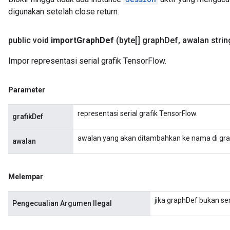
digunakan setelah close return.
public void
import
Graph
Def
(byte[] graph
Def
,
awalan strin
Impor representasi serial grafik TensorFlow.
Parameter
representasi serial grafik TensorFlow.
grafikDef
awalan yang akan ditambahkan ke nama di gr
awalan
Melempar
jika graphDef bukan seri
Pengecualian Argumen Ilegal