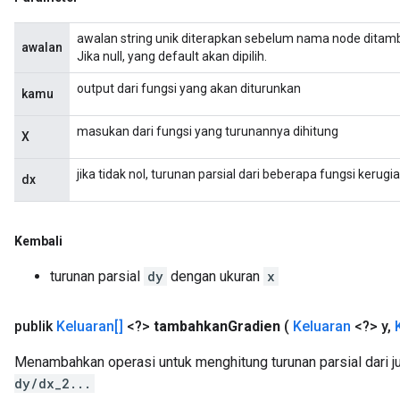
awalan string unik diterapkan sebelum nama node ditamb
awalan
Jika null, yang default akan dipilih.
output dari fungsi yang akan diturunkan
kamu
masukan dari fungsi yang turunannya dihitung
X
jika tidak nol, turunan parsial dari beberapa fungsi kerugi
dx
Kembali
turunan parsial
dy
dengan ukuran
x
publik
Keluaran[]
<?>
tambahkan
Gradien
(
Keluaran
<?> y
,
Menambahkan operasi untuk menghitung turunan parsial dari 
dy/dx_2...