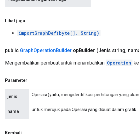
Lihat juga
importGraphDef(byte[], String)
public
Graph
Operation
Builder
op
Builder
(Jenis string
,
nama
Mengembalikan pembuat untuk menambahkan
Operation
ke 
Parameter
Operasi (yaitu, mengidentifikasi perhitungan yang akan
jenis
untuk merujuk pada Operasi yang dibuat dalam grafik.
nama
Kembali