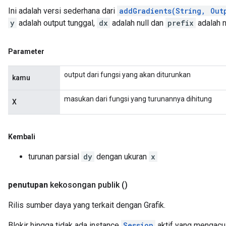
Ini adalah versi sederhana dari
addGradients(String, Out
y
adalah output tunggal,
dx
adalah null dan
prefix
adalah nu
Parameter
output dari fungsi yang akan diturunkan
kamu
masukan dari fungsi yang turunannya dihitung
X
Kembali
turunan parsial
dy
dengan ukuran
x
penutupan
kekosongan publik
()
Rilis sumber daya yang terkait dengan Grafik.
Blokir hingga tidak ada instance
Session
aktif yang mengacu p