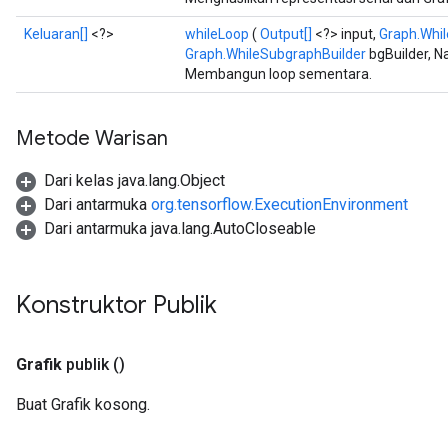
Keluaran[]
<?>
whileLoop
(
Output[]
<?> input,
Graph.Whi
Graph.WhileSubgraphBuilder
bgBuilder, N
Membangun loop sementara.
Metode Warisan
Dari kelas java.lang.Object
Dari antarmuka
org.tensorflow.ExecutionEnvironment
Dari antarmuka java.lang.AutoCloseable
Konstruktor Publik
Grafik
publik
()
Buat Grafik kosong.