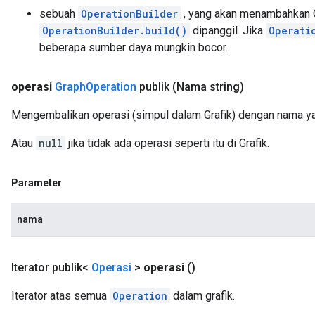
sebuah
OperationBuilder
, yang akan menambahkan Op
OperationBuilder.build()
dipanggil. Jika
Operati
beberapa sumber daya mungkin bocor.
operasi
Graph
Operation
publik
(Nama string)
Mengembalikan operasi (simpul dalam Grafik) dengan nama ya
Atau
null
jika tidak ada operasi seperti itu di Grafik.
Parameter
nama
Iterator publik<
Operasi
>
operasi
()
Iterator atas semua
Operation
dalam grafik.