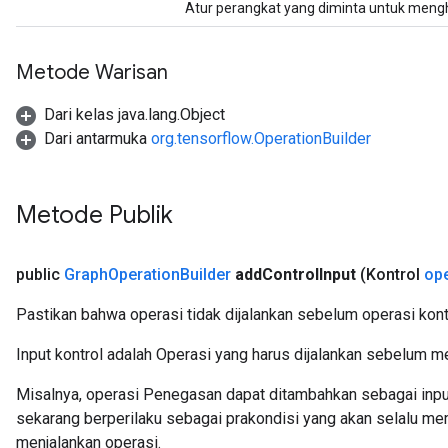
Atur perangkat yang diminta untuk mengh
Metode Warisan
Dari kelas java.lang.Object
Dari antarmuka
org.tensorflow.OperationBuilder
Metode Publik
public
Graph
Operation
Builder
add
Control
Input
(Kontrol
ope
Pastikan bahwa operasi tidak dijalankan sebelum operasi kontr
Input kontrol adalah Operasi yang harus dijalankan sebelum m
Misalnya, operasi Penegasan dapat ditambahkan sebagai input 
sekarang berperilaku sebagai prakondisi yang akan selalu mem
menjalankan operasi.