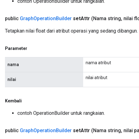
contoh OperationBuilder untuk rangkaian.
public
Graph
Operation
Builder
set
Attr
(Nama string
,
nilai fl
Tetapkan nilai float dari atribut operasi yang sedang dibangun.
Parameter
nama atribut
nama
nilai atribut
nilai
Kembali
contoh OperationBuilder untuk rangkaian.
public
Graph
Operation
Builder
set
Attr
(Nama string
,
nilai p