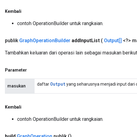
Kembali
contoh OperationBuilder untuk rangkaian.
publik
Graph
Operation
Builder
add
Input
List
(
Output[]
<?> m
Tambahkan keluaran dari operasi lain sebagai masukan beriku
Parameter
Output
daftar
yang seharusnya menjadi input dari 
masukan
Kembali
contoh OperationBuilder untuk rangkaian.
build
Graph
Operation
publik
()