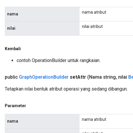
nama atribut
nama
nilai atribut
nilai
Kembali
contoh OperationBuilder untuk rangkaian.
public
Graph
Operation
Builder
set
Attr
(Nama string
,
nilai
B
Tetapkan nilai bentuk atribut operasi yang sedang dibangun.
Parameter
nama atribut
nama