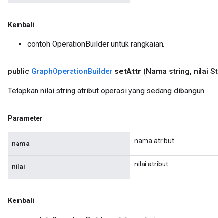
Kembali
contoh OperationBuilder untuk rangkaian.
public
Graph
Operation
Builder
set
Attr
(Nama string
,
nilai S
Tetapkan nilai string atribut operasi yang sedang dibangun.
Parameter
nama atribut
nama
nilai atribut
nilai
Kembali