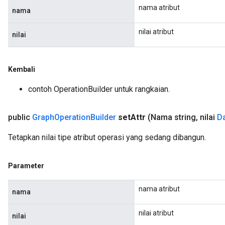
nama atribut
nama
nilai atribut
nilai
Kembali
contoh OperationBuilder untuk rangkaian.
public
Graph
Operation
Builder
set
Attr
(Nama string
,
nilai
D
Tetapkan nilai tipe atribut operasi yang sedang dibangun.
Parameter
nama atribut
nama
nilai atribut
nilai