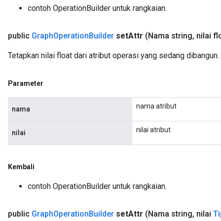
contoh OperationBuilder untuk rangkaian.
public
Graph
Operation
Builder
set
Attr
(Nama string
,
nilai fl
Tetapkan nilai float dari atribut operasi yang sedang dibangun.
Parameter
nama atribut
nama
nilai atribut
nilai
Kembali
contoh OperationBuilder untuk rangkaian.
public
Graph
Operation
Builder
set
Attr
(Nama string
,
nilai
Ti