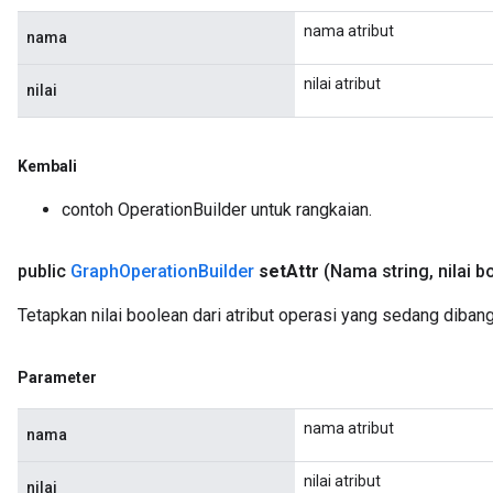
nama atribut
nama
nilai atribut
nilai
Kembali
contoh OperationBuilder untuk rangkaian.
public
Graph
Operation
Builder
set
Attr
(Nama string
,
nilai b
Tetapkan nilai boolean dari atribut operasi yang sedang diban
Parameter
nama atribut
nama
nilai atribut
nilai