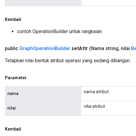
Kembali
contoh OperationBuilder untuk rangkaian.
public
Graph
Operation
Builder
set
Attr
(Nama string
,
nilai
Be
Tetapkan nilai bentuk atribut operasi yang sedang dibangun.
Parameter
nama atribut
nama
nilai atribut
nilai
Kembali