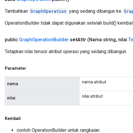
Tambahkan
GraphOperation
yang sedang dibangun ke
Gra
OperationBuilder tidak dapat digunakan setelah build() kembali
public
Graph
Operation
Builder
set
Attr
(Nama string
,
nilai
T
Tetapkan nilai tensor atribut operasi yang sedang dibangun.
Parameter
nama atribut
nama
nilai atribut
nilai
Kembali
contoh OperationBuilder untuk rangkaian.