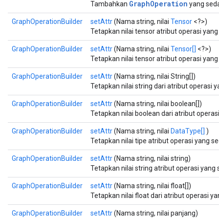
GraphOperation
Tambahkan
yang sed
GraphOperationBuilder
setAttr
(Nama string, nilai
Tensor
<?>)
Tetapkan nilai tensor atribut operasi yan
GraphOperationBuilder
setAttr
(Nama string, nilai
Tensor[]
<?>)
Tetapkan nilai tensor atribut operasi yan
GraphOperationBuilder
setAttr
(Nama string, nilai String[])
Tetapkan nilai string dari atribut operasi
GraphOperationBuilder
setAttr
(Nama string, nilai boolean[])
Tetapkan nilai boolean dari atribut opera
GraphOperationBuilder
setAttr
(Nama string, nilai
DataType[]
)
Tetapkan nilai tipe atribut operasi yang 
GraphOperationBuilder
setAttr
(Nama string, nilai string)
Tetapkan nilai string atribut operasi yan
GraphOperationBuilder
setAttr
(Nama string, nilai float[])
Tetapkan nilai float dari atribut operasi 
GraphOperationBuilder
setAttr
(Nama string, nilai panjang)