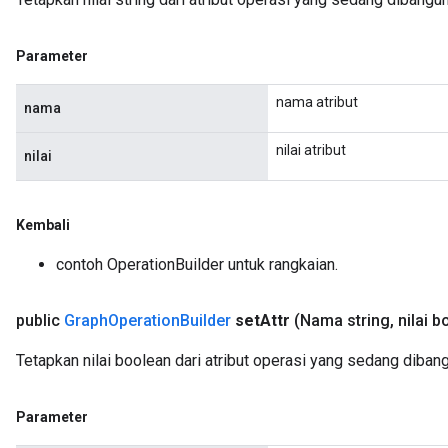
Parameter
nama atribut
nama
nilai atribut
nilai
Kembali
contoh OperationBuilder untuk rangkaian.
public
Graph
Operation
Builder
set
Attr
(Nama string
,
nilai b
Tetapkan nilai boolean dari atribut operasi yang sedang diban
Parameter