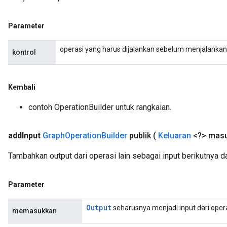
Parameter
operasi yang harus dijalankan sebelum menjalankan o
kontrol
Kembali
contoh OperationBuilder untuk rangkaian.
add
Input
Graph
Operation
Builder
publik
(
Keluaran
<?> mas
Tambahkan output dari operasi lain sebagai input berikutnya d
Parameter
Output
seharusnya menjadi input dari oper
memasukkan