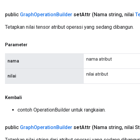
public
Graph
Operation
Builder
set
Attr
(Nama string
,
nilai
Te
Tetapkan nilai tensor atribut operasi yang sedang dibangun.
Parameter
nama atribut
nama
nilai atribut
nilai
Kembali
contoh OperationBuilder untuk rangkaian.
public
Graph
Operation
Builder
set
Attr
(Nama string
,
nilai St
Tetapkan nilai string dari atribut operasi yang sedang dibangun