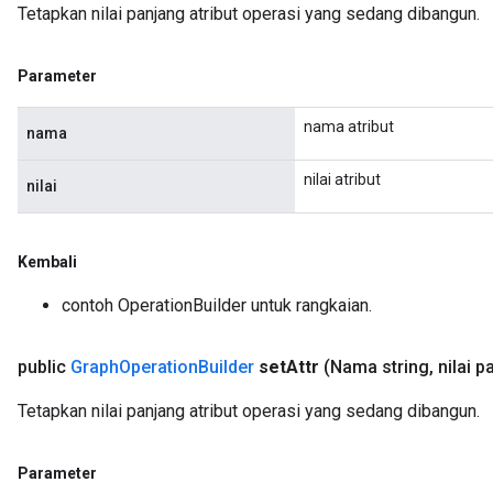
Tetapkan nilai panjang atribut operasi yang sedang dibangun.
Parameter
nama atribut
nama
nilai atribut
nilai
Kembali
contoh OperationBuilder untuk rangkaian.
public
Graph
Operation
Builder
set
Attr
(Nama string
,
nilai p
Tetapkan nilai panjang atribut operasi yang sedang dibangun.
Parameter