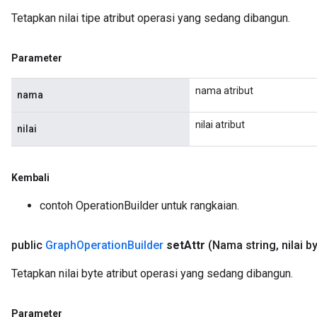
Tetapkan nilai tipe atribut operasi yang sedang dibangun.
Parameter
nama atribut
nama
nilai atribut
nilai
Kembali
contoh OperationBuilder untuk rangkaian.
public
Graph
Operation
Builder
set
Attr
(Nama string
,
nilai by
Tetapkan nilai byte atribut operasi yang sedang dibangun.
Parameter