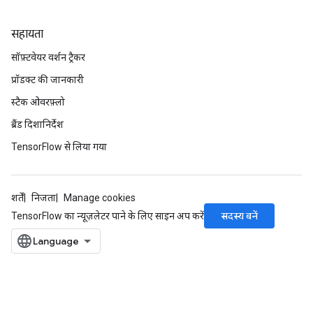
सहायता
सॉफ़्टवेयर वर्शन ट्रैकर
प्रॉडक्ट की जानकारी
स्टैक ओवरफ़्लो
ब्रैंड दिशानिर्देश
TensorFlow से लिया गया
शर्तें
निजता
Manage cookies
सदस्य बनें
TensorFlow का न्यूज़लेटर पाने के लिए साइन अप करें