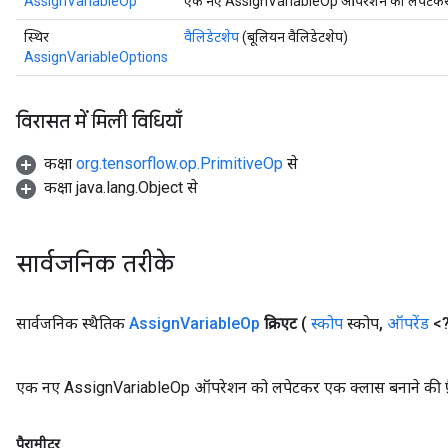
AssignVariableOp
एक नए AssignVariableOp ऑपरेशन को लपेटकर एक 
स्थिर
वैलिडेटशेप
(बूलियन वैलिडेटशेप)
AssignVariableOptions
विरासत में मिली विधियाँ
कक्षा
org.tensorflow.op.PrimitiveOp
से
कक्षा java.lang.Object से
सार्वजनिक तरीके
सार्वजनिक स्थैतिक
Assign
Variable
Op
क्रिएट
(
स्कोप
स्कोप
,
ऑपरेंड
<?
t
एक नए AssignVariableOp ऑपरेशन को लपेटकर एक क्लास बनाने की फ़ै
पैरामीटर