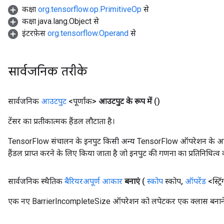
कक्षा
org.tensorflow.op.PrimitiveOp
से
कक्षा java.lang.Object से
इंटरफ़ेस
org.tensorflow.Operand
से
सार्वजनिक तरीके
t
सार्वजनिक
आउटपुट
<पूर्णांक>
आउटपुट के रूप में
()
टेंसर का प्रतीकात्मक हैंडल लौटाता है।
TensorFlow संचालन के इनपुट किसी अन्य TensorFlow ऑपरेशन के आउटप
हैंडल प्राप्त करने के लिए किया जाता है जो इनपुट की गणना का प्रतिनिधित्व 
source
सार्वजनिक स्थैतिक
बैरियरअपूर्ण आकार
बनाएं
(
स्कोप
स्कोप
,
ऑपरेंड
<स्ट्र
leOp
एक नए BarrierIncompleteSize ऑपरेशन को लपेटकर एक क्लास बनाने क