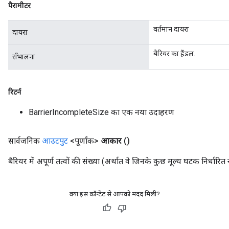
पैरामीटर
वर्तमान दायरा
दायरा
बैरियर का हैंडल.
सँभालना
रिटर्न
BarrierIncompleteSize का एक नया उदाहरण
Flush
सार्वजनिक
आउटपुट
<पूर्णांक>
आकार
()
बैरियर में अपूर्ण तत्वों की संख्या (अर्थात वे जिनके कुछ मूल्य घटक निर्धारित नह
eHandleOp
क्या इस कॉन्टेंट से आपको मदद मिली?
ureSplit