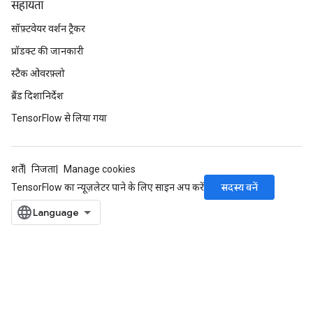
सहायता
सॉफ़्टवेयर वर्शन ट्रैकर
प्रॉडक्ट की जानकारी
स्टैक ओवरफ़्लो
ब्रैंड दिशानिर्देश
TensorFlow से लिया गया
शर्तें
निजता
Manage cookies
सदस्य बनें
TensorFlow का न्यूज़लेटर पाने के लिए साइन अप करें