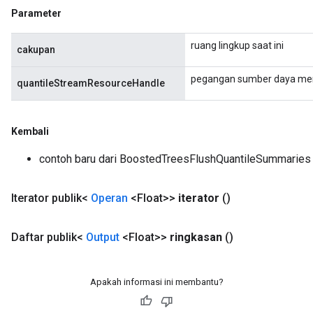
Parameter
ruang lingkup saat ini
cakupan
pegangan sumber daya men
quantileStreamResourceHandle
Kembali
contoh baru dari BoostedTreesFlushQuantileSummaries
Iterator publik<
Operan
<Float>>
iterator
()
Daftar publik<
Output
<Float>>
ringkasan
()
Apakah informasi ini membantu?