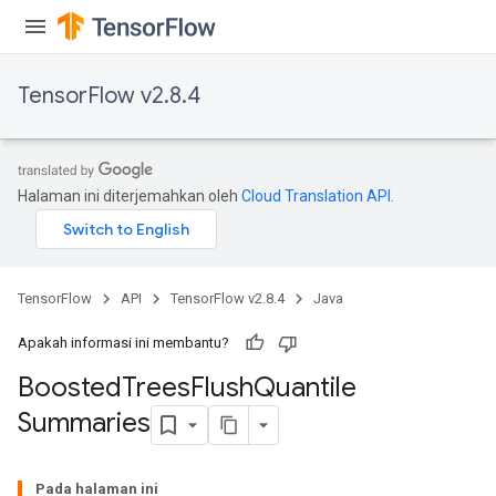
TensorFlow v2.8.4
t
Halaman ini diterjemahkan oleh
Cloud Translation API
.
TensorFlow
API
TensorFlow v2.8.4
Java
Apakah informasi ini membantu?
source
Boosted
Trees
Flush
Quantile
Summaries
leOp
Pada halaman ini