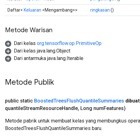
Daftar<
Keluaran
<Mengambang>>
ringkasan
()
Metode Warisan
Dari kelas
org.tensorflow.op.PrimitiveOp
Dari kelas java.lang.Object
Dari antarmuka java.lang.Iterable
Metode Publik
public static
Boosted
Trees
Flush
Quantile
Summaries
dibuat
quantile
Stream
Resource
Handle
,
Long num
Features)
Metode pabrik untuk membuat kelas yang membungkus opera
BoostedTreesFlushQuantileSummaries baru.