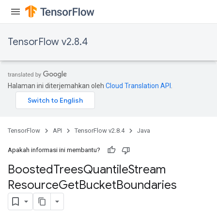
source
TensorFlow v2.8.4
leOp
Halaman ini diterjemahkan oleh
Cloud Translation API
.
TensorFlow
API
TensorFlow v2.8.4
Java
Apakah informasi ini membantu?
Boosted
Trees
Quantile
Stream
Resource
Get
Bucket
Boundaries
Flush