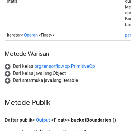
statis
qu
Me
op
Bo
bar
Iterator<
Operan
<Float>>
pe
Metode Warisan
Dari kelas
org.tensorflow.op.PrimitiveOp
Dari kelas java.lang.Object
Dari antarmuka java.lang.Iterable
Metode Publik
Daftar publik<
Output
<Float>>
bucket
Boundaries
()