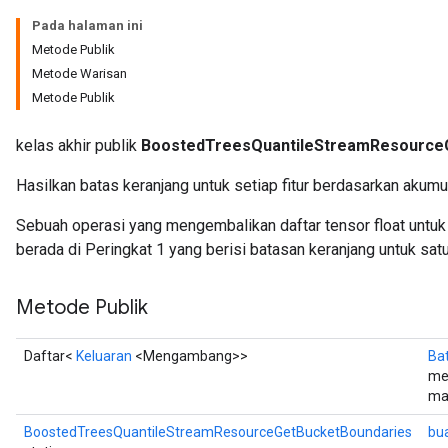
Pada halaman ini
eHandleOp
Metode Publik
Metode Warisan
Metode Publik
ureSplit
kelas akhir publik
BoostedTreesQuantileStreamResource
Hasilkan batas keranjang untuk setiap fitur berdasarkan akumu
Sebuah operasi yang mengembalikan daftar tensor float untuk s
berada di Peringkat 1 yang berisi batasan keranjang untuk satu 
Metode Publik
Daftar<
Keluaran
<Mengambang>>
Ba
me
mas
BoostedTreesQuantileStreamResourceGetBucketBoundaries
bu