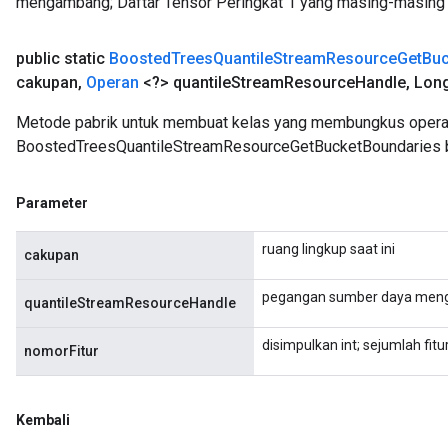
mengambang; Daftar Tensor Peringkat 1 yang masing-masing ber
public static
Boosted
Trees
Quantile
Stream
Resource
Get
Buc
cakupan
,
Operan
<?> quantile
Stream
Resource
Handle
,
Lon
Metode pabrik untuk membuat kelas yang membungkus opera
BoostedTreesQuantileStreamResourceGetBucketBoundaries b
Parameter
ruang lingkup saat ini
cakupan
pegangan sumber daya meng
quantileStreamResourceHandle
disimpulkan int; sejumlah fi
nomorFitur
Kembali