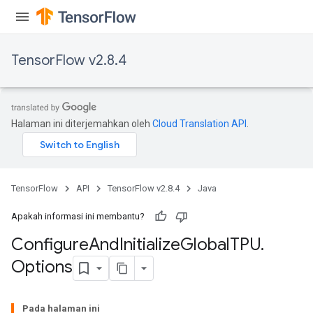
TensorFlow v2.8.4
Halaman ini diterjemahkan oleh
Cloud Translation API
.
TensorFlow
API
TensorFlow v2.8.4
Java
Apakah informasi ini membantu?
Configure
And
Initialize
Global
TPU
.
Options
Pada halaman ini