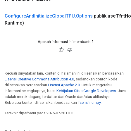
Configure
And
Initialize
Global
TPU
.
Options
publik
use
Tfrt
Ho
Runtime)
Apakah informasi ini membantu?
Kecuali dinyatakan lain, konten di halaman ini dilisensikan berdasarkan
Lisensi Creative Commons Attribution 4.0
, sedangkan contoh kode
dilisensikan berdasarkan
Lisensi Apache 2.0
. Untuk mengetahui
informasi selengkapnya, baca
Kebijakan Situs Google Developers
. Java
adalah merek dagang terdaftar dari Oracle dan/atau afiliasinya.
Beberapa konten dilisensikan berdasarkan
lisensi numpy
.
Terakhir diperbarui pada 2025-07-28 UTC.