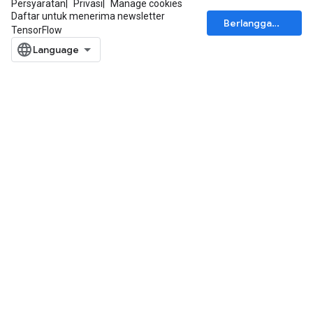
Persyaratan
Privasi
Manage cookies
Daftar untuk menerima newsletter
Berlangganan
TensorFlow
ryTensorBatch
rBatch
Batch