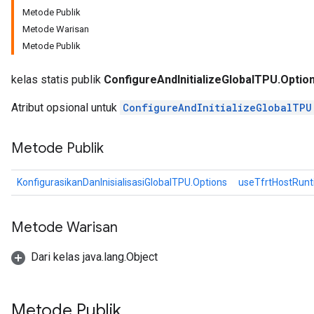
Metode Publik
Metode Warisan
Metode Publik
kelas statis publik
ConfigureAndInitializeGlobalTPU.Optio
Atribut opsional untuk
ConfigureAndInitializeGlobalTPU
Metode Publik
KonfigurasikanDanInisialisasiGlobalTPU.Options
useTfrtHostRun
Metode Warisan
Dari kelas java.lang.Object
Metode Publik