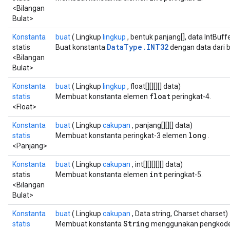
<Bilangan
Bulat>
Konstanta
buat
( Lingkup
lingkup
, bentuk panjang[], data IntBuff
DataType.INT32
statis
Buat konstanta
dengan data dari b
<Bilangan
Bulat>
Konstanta
buat
( Lingkup
lingkup
, float[][][][] data)
float
statis
Membuat konstanta elemen
peringkat-4.
<Float>
Konstanta
buat
( Lingkup
cakupan
, panjang[][][] data)
long
statis
Membuat konstanta peringkat-3 elemen
.
<Panjang>
Konstanta
buat
( Lingkup
cakupan
, int[][][][][] data)
int
statis
Membuat konstanta elemen
peringkat-5.
<Bilangan
Bulat>
Konstanta
buat
( Lingkup
cakupan
, Data string, Charset charset)
String
statis
Membuat konstanta
menggunakan pengkodea