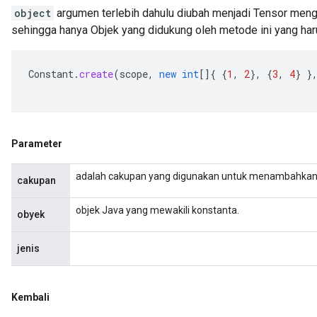
object
argumen terlebih dahulu diubah menjadi Tensor me
sehingga hanya Objek yang didukung oleh metode ini yang har
Constant
.
create
(
scope
,
new
int
[]
{
{
1
,
2
},
{
3
,
4
}
}
Parameter
adalah cakupan yang digunakan untuk menambahkan 
cakupan
objek Java yang mewakili konstanta.
obyek
jenis
ize
Kembali