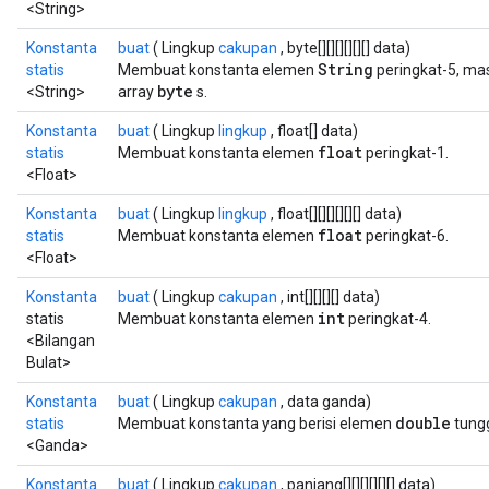
<String>
Konstanta
buat
( Lingkup
cakupan
, byte[][][][][][] data)
String
statis
Membuat konstanta elemen
peringkat-5, ma
byte
<String>
array
s.
Konstanta
buat
( Lingkup
lingkup
, float[] data)
float
statis
Membuat konstanta elemen
peringkat-1.
<Float>
Konstanta
buat
( Lingkup
lingkup
, float[][][][][][] data)
float
statis
Membuat konstanta elemen
peringkat-6.
<Float>
Konstanta
buat
( Lingkup
cakupan
, int[][][][] data)
int
statis
Membuat konstanta elemen
peringkat-4.
<Bilangan
Bulat>
Konstanta
buat
( Lingkup
cakupan
, data ganda)
double
statis
Membuat konstanta yang berisi elemen
tungg
<Ganda>
Konstanta
buat
( Lingkup
cakupan
, panjang[][][][][][] data)