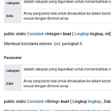
adalah cakupan yang digunakan untuk menambahkan o
cakupan
Array yang berisi nilai untuk dimasukkan ke dalam kons
data
sesuai dengan dimensi array.
public static
Constant
<Integer>
buat
(
Lingkup
lingkup
,
int[
Membuat konstanta elemen
int
peringkat-5.
Parameter
adalah cakupan yang digunakan untuk menambahkan o
cakupan
Array yang berisi nilai untuk dimasukkan ke dalam kons
data
sesuai dengan dimensi array.
public static
Constant
<String>
buat
( Lingkup
lingkup
,
Data