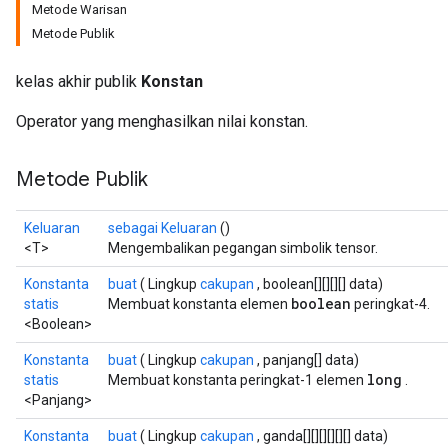
Metode Warisan
Metode Publik
kelas akhir publik
Konstan
Operator yang menghasilkan nilai konstan.
Metode Publik
Keluaran
sebagai Keluaran
()
<T>
Mengembalikan pegangan simbolik tensor.
Konstanta
buat
( Lingkup
cakupan
, boolean[][][][] data)
boolean
statis
Membuat konstanta elemen
peringkat-4.
<Boolean>
Konstanta
buat
( Lingkup
cakupan
, panjang[] data)
long
statis
Membuat konstanta peringkat-1 elemen
.
<Panjang>
Konstanta
buat
( Lingkup
cakupan
, ganda[][][][][][] data)