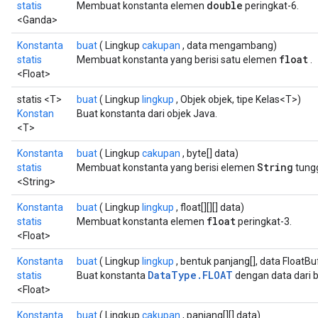
double
statis
Membuat konstanta elemen
peringkat-6.
<Ganda>
Konstanta
buat
( Lingkup
cakupan
, data mengambang)
float
statis
Membuat konstanta yang berisi satu elemen
.
<Float>
statis <T>
buat
( Lingkup
lingkup
, Objek objek, tipe Kelas<T>)
Konstan
Buat konstanta dari objek Java.
<T>
Konstanta
buat
( Lingkup
cakupan
, byte[] data)
String
statis
Membuat konstanta yang berisi elemen
tungg
<String>
Konstanta
buat
( Lingkup
lingkup
, float[][][] data)
float
statis
Membuat konstanta elemen
peringkat-3.
<Float>
Konstanta
buat
( Lingkup
lingkup
, bentuk panjang[], data FloatBu
DataType.FLOAT
statis
Buat konstanta
dengan data dari b
<Float>
Konstanta
buat
( Lingkup
cakupan
, panjang[][] data)