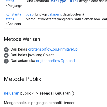
DataType.INT64
statis
Buat konstanta
dengan data dari b
ters
<Panjang>
arameters
Konstanta
buat
( Lingkup
cakupan
, data boolean)
meters
boolea
statis
Membuat konstanta yang berisi satu elemen
rs
<Boolean>
tDescentParameters
Metode Warisan
Dari kelas
org.tensorflow.op.PrimitiveOp
Dari kelas java.lang.Object
Dari antarmuka
org.tensorflow.Operand
Metode Publik
Keluaran
publik <T>
sebagai Keluaran
()
Mengembalikan pegangan simbolik tensor.