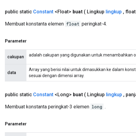
public static
Constant
<Float>
buat
( Lingkup
lingkup
,
float[
Membuat konstanta elemen
float
peringkat-4.
Parameter
x
adalah cakupan yang digunakan untuk menambahkan o
cakupan
Array yang berisi nilai untuk dimasukkan ke dalam kons
data
sesuai dengan dimensi array.
public static
Constant
<Long>
buat
( Lingkup
lingkup
,
panja
Membuat konstanta peringkat-3 elemen
long
.
Parameter