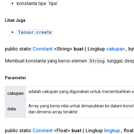
konstanta tipe `tipe`
Requantize
ize
Lihat Juga
AndReluAndRequantize
Tensor.create
u
uAndRequantize
public static
Constant
<String>
buat
( Lingkup
cakupan
,
byt
Membuat konstanta yang berisi elemen
String
tunggal, dir
AndRelu
AndReluAndRequantize
Parameter
ize
adalah cakupan yang digunakan untuk menambahkan o
cakupan
Requantize
ize
Array yang berisi nilai untuk dimasukkan ke dalam konst
data
dari dimensi array terakhir.
public static
Constant
<Float>
buat
( Lingkup
lingkup
,
float[