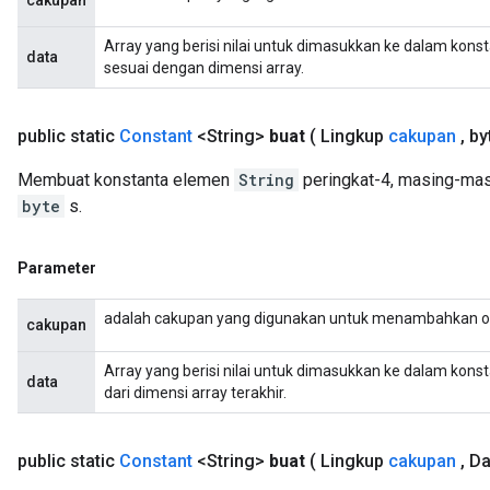
cakupan
Array yang berisi nilai untuk dimasukkan ke dalam kons
data
sesuai dengan dimensi array.
public static
Constant
<String>
buat
( Lingkup
cakupan
,
byt
Membuat konstanta elemen
String
peringkat-4, masing-mas
byte
s.
Parameter
adalah cakupan yang digunakan untuk menambahkan o
cakupan
Array yang berisi nilai untuk dimasukkan ke dalam konst
data
dari dimensi array terakhir.
public static
Constant
<String>
buat
( Lingkup
cakupan
,
Dat