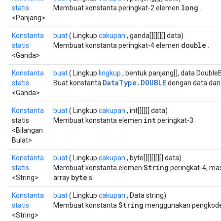
long
statis
Membuat konstanta peringkat-2 elemen
.
<Panjang>
Konstanta
buat
( Lingkup
cakupan
, ganda[][][][] data)
double
statis
Membuat konstanta peringkat-4 elemen
.
<Ganda>
Konstanta
buat
( Lingkup
lingkup
, bentuk panjang[], data Double
DataType.DOUBLE
statis
Buat konstanta
dengan data dari 
<Ganda>
Konstanta
buat
( Lingkup
cakupan
, int[][][] data)
int
statis
Membuat konstanta elemen
peringkat-3.
<Bilangan
Bulat>
Konstanta
buat
( Lingkup
cakupan
, byte[][][][][] data)
String
statis
Membuat konstanta elemen
peringkat-4, ma
byte
<String>
array
s.
Konstanta
buat
( Lingkup
cakupan
, Data string)
ryTensorBatch
String
statis
Membuat konstanta
menggunakan pengkodea
<String>