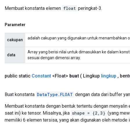
Membuat konstanta elemen
float
peringkat-3.
Parameter
adalah cakupan yang digunakan untuk menambahkan o
cakupan
Array yang berisi nilai untuk dimasukkan ke dalam kons
data
sesuai dengan dimensi array.
public static
Constant
<Float>
buat
( Lingkup
lingkup
,
bent
Buat konstanta
DataType.FLOAT
dengan data dari buffer yan
Membuat konstanta dengan bentuk tertentu dengan menyalin el
saat ini) ke tensor. Misalnya, jika
shape = {2,3}
(yang mewak
memiliki 6 elemen tersisa, yang akan digunakan oleh metode in