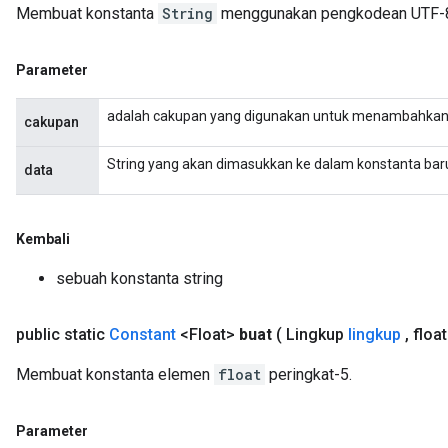
Membuat konstanta
String
menggunakan pengkodean UTF-8 
Parameter
adalah cakupan yang digunakan untuk menambahkan 
cakupan
String yang akan dimasukkan ke dalam konstanta bar
data
Kembali
sebuah konstanta string
public static
Constant
<Float>
buat
( Lingkup
lingkup
,
float[
Membuat konstanta elemen
float
peringkat-5.
Parameter