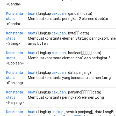
<Ganda>
Konstanta
buat
( Lingkup
cakupan
, ganda[][] data)
double
statis
Membuat konstanta peringkat-2 elemen
.
<Ganda>
Konstanta
buat
( Lingkup
cakupan
, byte[][] data)
String
statis
Membuat konstanta elemen
peringkat-1, ma
byte
<String>
array
s.
Konstanta
buat
( Lingkup
cakupan
, boolean[][][][][] data)
boolean
statis
Membuat konstanta elemen
peringkat-5.
<Boolean>
Konstanta
buat
( Lingkup
cakupan
, data panjang)
long
statis
Membuat konstanta yang berisi satu elemen
.
rs
<Panjang>
mParameters
rs
Konstanta
buat
( Lingkup
cakupan
, panjang[][][][][] data)
long
Parameters
statis
Membuat konstanta peringkat-5 elemen
.
<Panjang>
rParameters
Konstanta
buat
( Lingkup
lingkup
, bentuk panjang[], data LongBu
Parameters