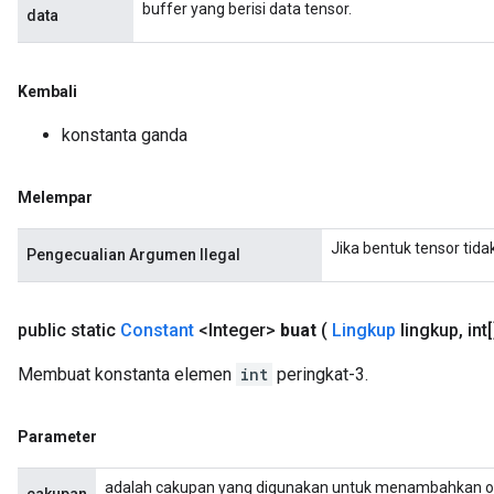
buffer yang berisi data tensor.
data
s
atorParameters
ghtParameters
Kembali
meters
adParameters
konstanta ganda
rameters
eters
Melempar
ientDescentParameters
Jika bentuk tensor tid
Pengecualian Argumen Ilegal
public static
Constant
<Integer>
buat
(
Lingkup
lingkup
,
int[
Membuat konstanta elemen
int
peringkat-3.
Parameter
adalah cakupan yang digunakan untuk menambahkan o