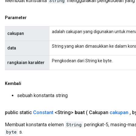
Membuat konstanta
String
menggunakan pengkodean yang d
Parameter
adalah cakupan yang digunakan untuk men
cakupan
String yang akan dimasukkan ke dalam kons
data
Pengkodean dari String ke byte.
rangkaian karakter
Kembali
sebuah konstanta string
public static
Constant
<String>
buat
( Cakupan
cakupan
,
by
Membuat konstanta elemen
String
peringkat-5, masing-mas
byte
s.