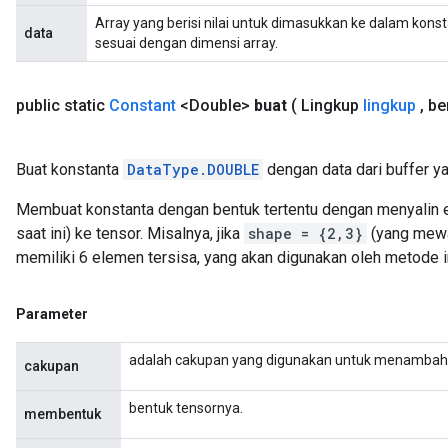
Array yang berisi nilai untuk dimasukkan ke dalam kons
data
sesuai dengan dimensi array.
public static
Constant
<Double>
buat
( Lingkup
lingkup
,
ben
Buat konstanta
DataType.DOUBLE
dengan data dari buffer ya
Membuat konstanta dengan bentuk tertentu dengan menyalin el
saat ini) ke tensor. Misalnya, jika
shape = {2,3}
(yang mewak
m
memiliki 6 elemen tersisa, yang akan digunakan oleh metode in
Parameter
rs
adalah cakupan yang digunakan untuk menambahk
cakupan
eters
ntumParameters
bentuk tensornya.
membentuk
ters
ropParameters