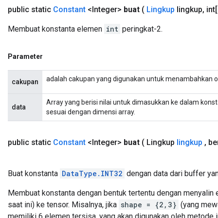
public static
Constant
<Integer>
buat
(
Lingkup
lingkup
,
int[
Membuat konstanta elemen
int
peringkat-2.
Parameter
adalah cakupan yang digunakan untuk menambahkan o
cakupan
Array yang berisi nilai untuk dimasukkan ke dalam kons
data
sesuai dengan dimensi array.
public static
Constant
<Integer>
buat
( Lingkup
lingkup
,
ben
Buat konstanta
DataType.INT32
dengan data dari buffer yan
Membuat konstanta dengan bentuk tertentu dengan menyalin el
saat ini) ke tensor. Misalnya, jika
shape = {2,3}
(yang mewak
memiliki 6 elemen tersisa, yang akan digunakan oleh metode in