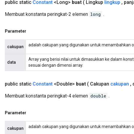
public static
Constant
<Long>
buat
( Lingkup
lingkup
,
panja
Membuat konstanta peringkat-2 elemen
long
.
Parameter
adalah cakupan yang digunakan untuk menambahkan o
cakupan
Array yang berisi nilai untuk dimasukkan ke dalam kons
data
sesuai dengan dimensi array.
public static
Constant
<Double>
buat
( Cakupan
cakupan
,
d
Membuat konstanta peringkat-4 elemen
double
.
Parameter
adalah cakupan yang digunakan untuk menambahkan o
cakupan