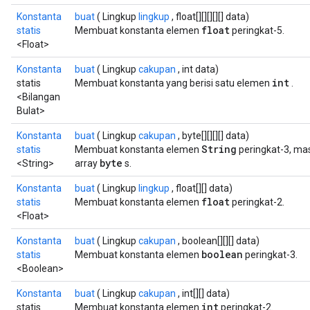
Konstanta
buat
( Lingkup
lingkup
, float[][][][][] data)
float
statis
Membuat konstanta elemen
peringkat-5.
<Float>
Konstanta
buat
( Lingkup
cakupan
, int data)
int
statis
Membuat konstanta yang berisi satu elemen
.
<Bilangan
Bulat>
rBatch
Konstanta
buat
( Lingkup
cakupan
, byte[][][][] data)
String
statis
Membuat konstanta elemen
peringkat-3, ma
byte
<String>
array
s.
Batch
Konstanta
buat
( Lingkup
lingkup
, float[][] data)
float
statis
Membuat konstanta elemen
peringkat-2.
atch
<Float>
Konstanta
buat
( Lingkup
cakupan
, boolean[][][] data)
boolean
statis
Membuat konstanta elemen
peringkat-3.
<Boolean>
Konstanta
buat
( Lingkup
cakupan
, int[][] data)
int
statis
Membuat konstanta elemen
peringkat-2.