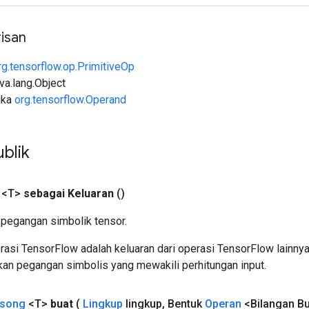
isan
rg.tensorflow.op.PrimitiveOp
ava.lang.Object
uka
org.tensorflow.Operand
blik
 <T>
sebagai Keluaran
()
pegangan simbolik tensor.
asi TensorFlow adalah keluaran dari operasi TensorFlow lainnya
an pegangan simbolis yang mewakili perhitungan input.
song
<T>
buat
(
Lingkup
lingkup
,
Bentuk
Operan
<Bilangan Bu