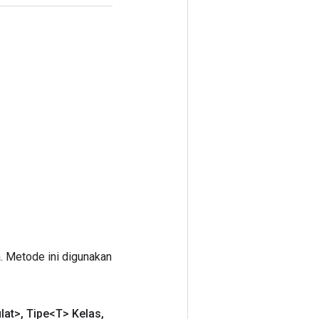
. Metode ini digunakan
lat>
,
Tipe<T> Kelas
,