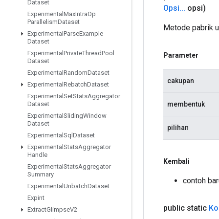
Dataset
Opsi
.
.
.
opsi)
Experimental
Max
Intra
Op
Parallelism
Dataset
Metode pabrik 
Experimental
Parse
Example
Dataset
Experimental
Private
Thread
Pool
Parameter
Dataset
Experimental
Random
Dataset
cakupan
Experimental
Rebatch
Dataset
Experimental
Set
Stats
Aggregator
membentuk
Dataset
Experimental
Sliding
Window
Dataset
pilihan
Experimental
Sql
Dataset
Experimental
Stats
Aggregator
Handle
Kembali
Experimental
Stats
Aggregator
Summary
contoh bar
Experimental
Unbatch
Dataset
Expint
public static
Ko
Extract
Glimpse
V2