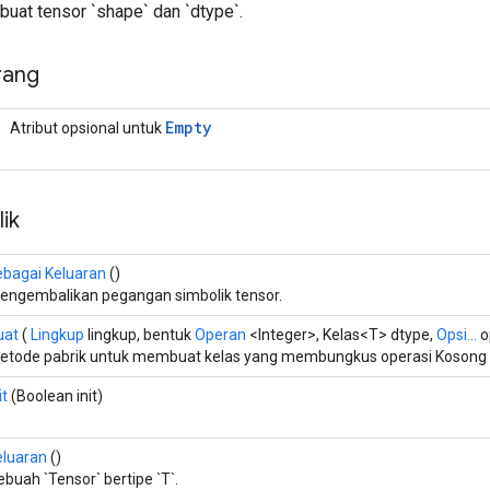
buat tensor `shape` dan `dtype`.
rang
Empty
Atribut opsional untuk
ik
ebagai Keluaran
()
engembalikan pegangan simbolik tensor.
uat
(
Lingkup
lingkup, bentuk
Operan
<Integer>, Kelas<T> dtype,
Opsi...
o
etode pabrik untuk membuat kelas yang membungkus operasi Kosong 
it
(Boolean init)
eluaran
()
ebuah `Tensor` bertipe `T`.