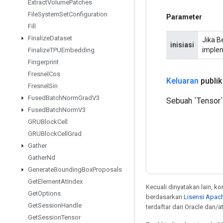
Extract
Volume
Patches
File
System
Set
Configuration
Parameter
Fill
Finalize
Dataset
Jika B
inisiasi
implem
Finalize
TPUEmbedding
Fingerprint
Fresnel
Cos
Keluaran
publik
Fresnel
Sin
Fused
Batch
Norm
Grad
V3
Sebuah `Tensor` 
Fused
Batch
Norm
V3
GRUBlock
Cell
GRUBlock
Cell
Grad
Gather
Gather
Nd
Generate
Bounding
Box
Proposals
Get
Element
At
Index
Kecuali dinyatakan lain, k
Get
Options
berdasarkan
Lisensi Apach
Get
Session
Handle
terdaftar dari Oracle dan/
Get
Session
Tensor