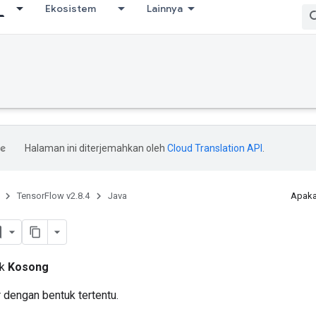
Ekosistem
Lainnya
Halaman ini diterjemahkan oleh
Cloud Translation API
.
TensorFlow v2.8.4
Java
Apaka
ik
Kosong
dengan bentuk tertentu.