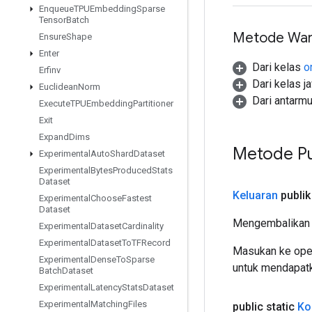
Enqueue
TPUEmbedding
Sparse
Tensor
Batch
Metode War
Ensure
Shape
Enter
Dari kelas
o
Erfinv
Dari kelas j
Euclidean
Norm
Dari antarm
Execute
TPUEmbedding
Partitioner
Exit
Expand
Dims
Metode Pu
Experimental
Auto
Shard
Dataset
Experimental
Bytes
Produced
Stats
Dataset
Keluaran
publik
Experimental
Choose
Fastest
Dataset
Mengembalikan 
Experimental
Dataset
Cardinality
Experimental
Dataset
To
TFRecord
Masukan ke oper
Experimental
Dense
To
Sparse
untuk mendapatk
Batch
Dataset
Experimental
Latency
Stats
Dataset
Experimental
Matching
Files
public static
Ko