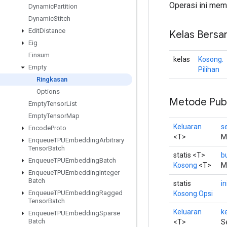
Operasi ini mem
Dynamic
Partition
Dynamic
Stitch
Edit
Distance
Kelas Bersa
Eig
Einsum
kelas
Kosong.
Empty
Pilihan
Ringkasan
Options
Metode Publ
Empty
Tensor
List
Empty
Tensor
Map
Keluaran
s
Encode
Proto
<T>
M
Enqueue
TPUEmbedding
Arbitrary
Tensor
Batch
statis <T>
b
Enqueue
TPUEmbedding
Batch
Kosong
<T>
M
Enqueue
TPUEmbedding
Integer
Batch
statis
in
Enqueue
TPUEmbedding
Ragged
Kosong.Opsi
Tensor
Batch
Keluaran
k
Enqueue
TPUEmbedding
Sparse
Batch
<T>
S