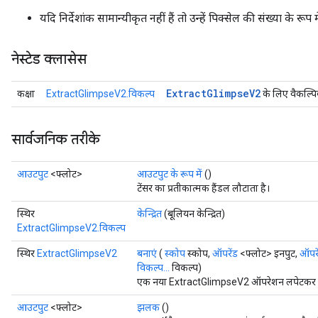
यदि निर्देशांक सामान्यीकृत नहीं हैं तो उन्हें पिक्सेल की संख्या के रूप
नेस्टेड क्लासेस
Extract
Glimpse
V2
कक्षा
ExtractGlimpseV2.विकल्प
के लिए वैकल्पि
सार्वजनिक तरीके
आउटपुट
<फ्लोट>
आउटपुट के रूप में
()
टेंसर का प्रतीकात्मक हैंडल लौटाता है।
स्थिर
केन्द्रित
(बूलियन केन्द्रित)
ExtractGlimpseV2.विकल्प
स्थिर
ExtractGlimpseV2
बनाएं
(
स्कोप
स्कोप,
ऑपरेंड
<फ्लोट> इनपुट,
ऑपरे
विकल्प...
विकल्प)
एक नया ExtractGlimpseV2 ऑपरेशन लपेटकर एक 
आउटपुट
<फ्लोट>
झलक
()