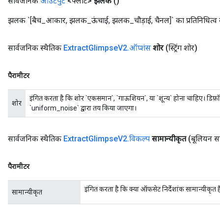
सार्वजनिक
आउटपुट
<फ्लोट>
झलक
()
झलक `[बैच_आकार, झलक_ऊंचाई, झलक_चौड़ाई, चैनल]` का प्रतिनिधित्व क
सार्वजनिक स्थैतिक
Extract
Glimpse
V2
.
ऑप्शंस
शोर
(स्ट्रिंग शोर)
पैरामीटर
इंगित करता है कि शोर `एकसमान`, `गाऊशियन`, या `शून्य` होना चाहिए। डिफ़ॉल्ट
शोर
`uniform_noise` द्वारा तय किया जाएगा।
सार्वजनिक स्थैतिक
Extract
Glimpse
V2
.
विकल्प
सामान्यीकृत
(बूलियन सा
पैरामीटर
इंगित करता है कि क्या ऑफसेट निर्देशांक सामान्यीकृत है
सामान्यीकृत