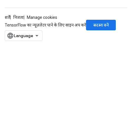
शर्तें
निजता
Manage cookies
सदस्य बनें
TensorFlow का न्यूज़लेटर पाने के लिए साइन अप करें
ize
Requantize
ize
AndReluAndRequantize
u
uAndRequantize
AndRelu