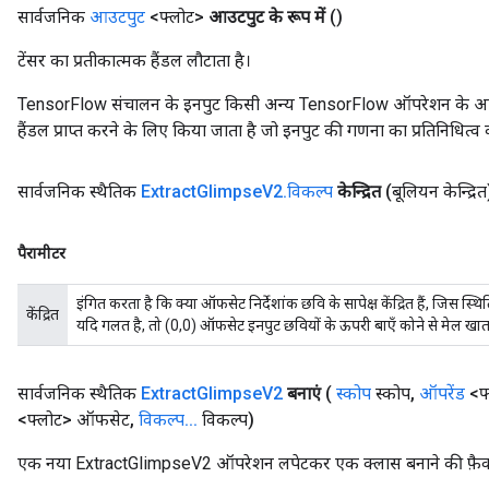
सार्वजनिक
आउटपुट
<फ्लोट>
आउटपुट के रूप में
()
टेंसर का प्रतीकात्मक हैंडल लौटाता है।
TensorFlow संचालन के इनपुट किसी अन्य TensorFlow ऑपरेशन के आउटप
rs
हैंडल प्राप्त करने के लिए किया जाता है जो इनपुट की गणना का प्रतिनिधित्व 
mParameters
rs
Parameters
सार्वजनिक स्थैतिक
Extract
Glimpse
V2
.
विकल्प
केन्द्रित
(बूलियन केन्द्रित
rParameters
पैरामीटर
Parameters
ters
इंगित करता है कि क्या ऑफसेट निर्देशांक छवि के सापेक्ष केंद्रित हैं, जिस स्थिति
arameters
केंद्रित
यदि गलत है, तो (0,0) ऑफसेट इनपुट छवियों के ऊपरी बाएँ कोने से मेल खाता
meters
rs
सार्वजनिक स्थैतिक
Extract
Glimpse
V2
बनाएं
(
स्कोप
स्कोप
,
ऑपरेंड
<फ्
tDescentParameters
<फ्लोट> ऑफसेट
,
विकल्प
.
.
.
विकल्प)
एक नया ExtractGlimpseV2 ऑपरेशन लपेटकर एक क्लास बनाने की फ़ैक्