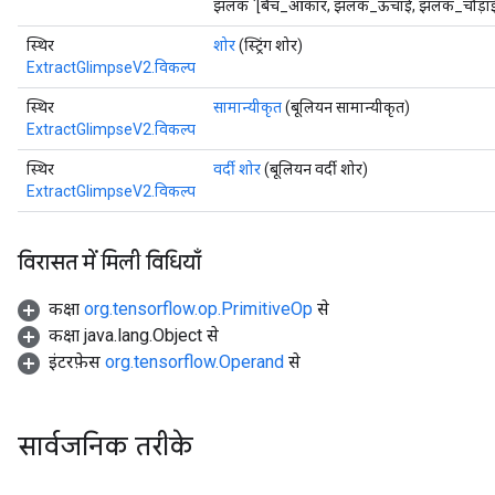
झलक `[बैच_आकार, झलक_ऊंचाई, झलक_चौड़ाई, चैन
स्थिर
शोर
(स्ट्रिंग शोर)
ExtractGlimpseV2.विकल्प
स्थिर
सामान्यीकृत
(बूलियन सामान्यीकृत)
ExtractGlimpseV2.विकल्प
स्थिर
वर्दी शोर
(बूलियन वर्दी शोर)
ExtractGlimpseV2.विकल्प
विरासत में मिली विधियाँ
कक्षा
org.tensorflow.op.PrimitiveOp
से
कक्षा java.lang.Object से
इंटरफ़ेस
org.tensorflow.Operand
से
सार्वजनिक तरीके