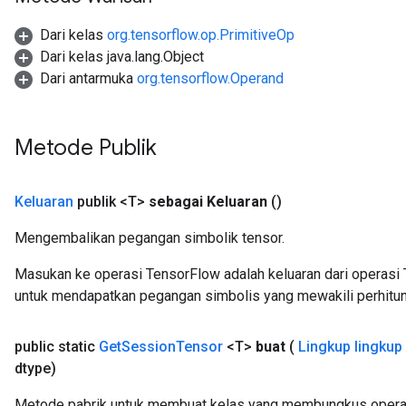
Dari kelas
org.tensorflow.op.PrimitiveOp
Dari kelas java.lang.Object
Dari antarmuka
org.tensorflow.Operand
Metode Publik
Keluaran
publik <T>
sebagai Keluaran
()
Mengembalikan pegangan simbolik tensor.
Masukan ke operasi TensorFlow adalah keluaran dari operasi 
untuk mendapatkan pegangan simbolis yang mewakili perhitun
public static
Get
Session
Tensor
<T>
buat
(
Lingkup lingkup
dtype)
Metode pabrik untuk membuat kelas yang membungkus operas