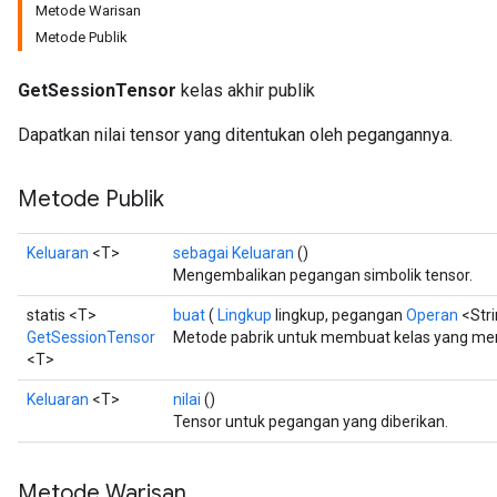
Metode Warisan
Metode Publik
GetSessionTensor
kelas akhir publik
Dapatkan nilai tensor yang ditentukan oleh pegangannya.
Metode Publik
Keluaran
<T>
sebagai Keluaran
()
Mengembalikan pegangan simbolik tensor.
statis <T>
buat
(
Lingkup
lingkup, pegangan
Operan
<Stri
GetSessionTensor
Metode pabrik untuk membuat kelas yang me
<T>
Keluaran
<T>
nilai
()
Tensor untuk pegangan yang diberikan.
Metode Warisan