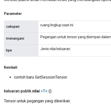
Parameter
rs
mParameters
ruang lingkup saat ini
cakupan
rs
Parameters
Pegangan untuk tensor yang disimpan dalam 
menangani
rParameters
Jenis nilai keluaran.
tipe
Parameters
ters
arameters
Kembali
meters
rs
contoh baru GetSessionTensor
tDescentParameters
keluaran publik
nilai
<T>
()
Tensor untuk pegangan yang diberikan.