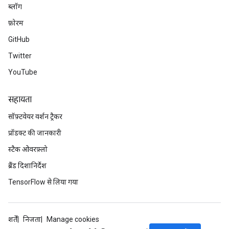
ब्लॉग
arameters
फ़ोरम
meters
rs
GitHub
tDescentParameters
Twitter
YouTube
सहायता
सॉफ़्टवेयर वर्शन ट्रैकर
प्रॉडक्ट की जानकारी
स्टैक ओवरफ़्लो
ब्रैंड दिशानिर्देश
TensorFlow से लिया गया
शर्तें
निजता
Manage cookies