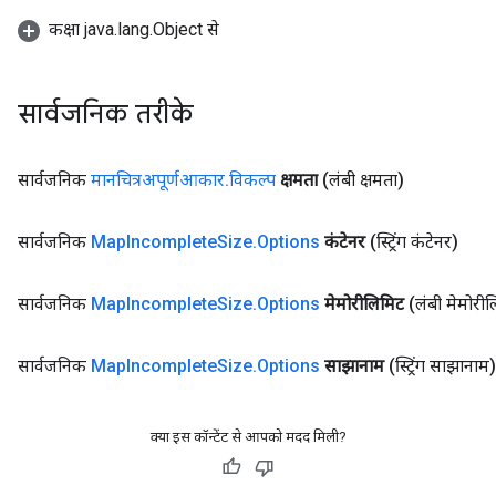
कक्षा java.lang.Object से
सार्वजनिक तरीके
सार्वजनिक
मानचित्रअपूर्णआकार
.
विकल्प
क्षमता
(लंबी क्षमता)
सार्वजनिक
Map
Incomplete
Size
.
Options
कंटेनर
(स्ट्रिंग कंटेनर)
सार्वजनिक
Map
Incomplete
Size
.
Options
मेमोरीलिमिट
(लंबी मेमोरी
सार्वजनिक
Map
Incomplete
Size
.
Options
साझानाम
(स्ट्रिंग साझानाम)
क्या इस कॉन्टेंट से आपको मदद मिली?