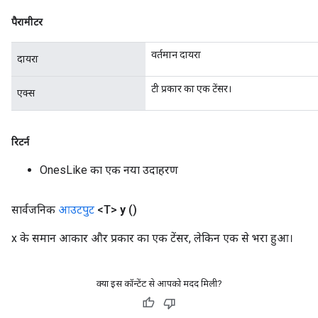
पैरामीटर
Requantize
वर्तमान दायरा
दायरा
ize
AndReluAndRequantize
टी प्रकार का एक टेंसर।
एक्स
u
uAndRequantize
रिटर्न
AndRelu
OnesLike का एक नया उदाहरण
AndReluAndRequantize
सार्वजनिक
आउटपुट
<T>
y
()
ize
x के समान आकार और प्रकार का एक टेंसर, लेकिन एक से भरा हुआ।
Requantize
ize
क्या इस कॉन्टेंट से आपको मदद मिली?