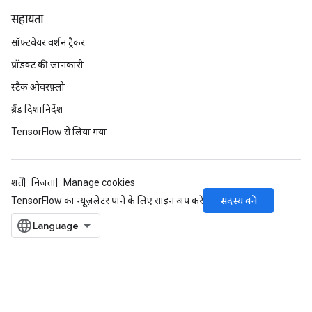
सहायता
सॉफ़्टवेयर वर्शन ट्रैकर
प्रॉडक्ट की जानकारी
स्टैक ओवरफ़्लो
ब्रैंड दिशानिर्देश
TensorFlow से लिया गया
शर्तें
निजता
Manage cookies
सदस्य बनें
TensorFlow का न्यूज़लेटर पाने के लिए साइन अप करें