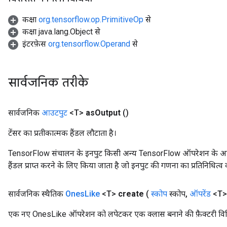
कक्षा
org.tensorflow.op.PrimitiveOp
से
कक्षा java.lang.Object से
इंटरफ़ेस
org.tensorflow.Operand
से
सार्वजनिक तरीके
सार्वजनिक
आउटपुट
<T>
as
Output
()
टेंसर का प्रतीकात्मक हैंडल लौटाता है।
TensorFlow संचालन के इनपुट किसी अन्य TensorFlow ऑपरेशन के आउटप
हैंडल प्राप्त करने के लिए किया जाता है जो इनपुट की गणना का प्रतिनिधित्व 
सार्वजनिक स्थैतिक
Ones
Like
<T>
create
(
स्कोप
स्कोप
,
ऑपरेंड
<T>
ize
एक नए OnesLike ऑपरेशन को लपेटकर एक क्लास बनाने की फ़ैक्टरी वि