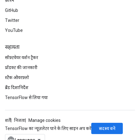
फ़ोरम
GitHub
Twitter
YouTube
सहायता
सॉफ़्टवेयर वर्शन ट्रैकर
प्रॉडक्ट की जानकारी
स्टैक ओवरफ़्लो
ब्रैंड दिशानिर्देश
TensorFlow से लिया गया
शर्तें
निजता
Manage cookies
सदस्य बनें
TensorFlow का न्यूज़लेटर पाने के लिए साइन अप करें