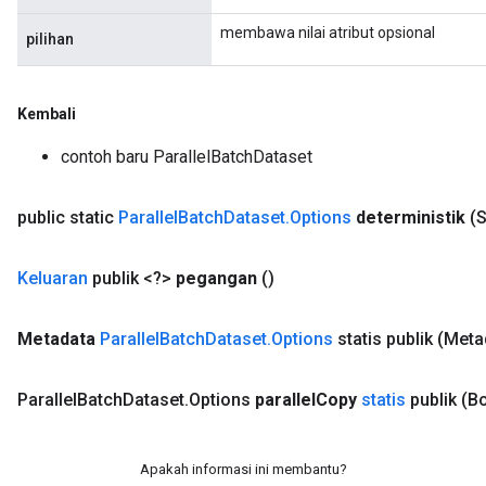
membawa nilai atribut opsional
pilihan
Kembali
contoh baru ParallelBatchDataset
public static
Parallel
Batch
Dataset
.
Options
deterministik
(S
Keluaran
publik <?>
pegangan
()
Metadata
Parallel
Batch
Dataset
.
Options
statis publik
(Meta
Parallel
Batch
Dataset
.
Options
parallel
Copy
statis
publik
(Bo
Apakah informasi ini membantu?