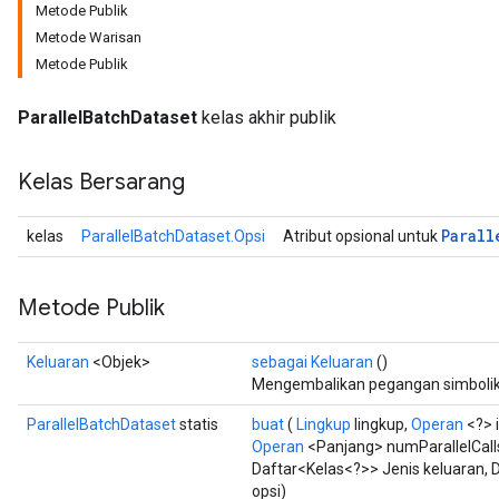
Metode Publik
Metode Warisan
Metode Publik
ParallelBatchDataset
kelas akhir publik
Kelas Bersarang
Parall
kelas
ParallelBatchDataset.Opsi
Atribut opsional untuk
Metode Publik
Keluaran
<Objek>
sebagai Keluaran
()
Mengembalikan pegangan simbolik 
ParallelBatchDataset
statis
buat
(
Lingkup
lingkup,
Operan
<?> 
Operan
<Panjang> numParallelCall
Daftar<Kelas<?>> Jenis keluaran, 
opsi)