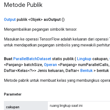
Metode Publik
Output
publik <Objek>
as
Output
()
Mengembalikan pegangan simbolik tensor.
Masukan ke operasi TensorFlow adalah keluaran dari operasi 
untuk mendapatkan pegangan simbolis yang mewakili perhitun
Buat
Parallel
Batch
Dataset
statis publik
(
Lingkup
cakupan
,
<Panjang> batch
Size
,
Operan
<Panjang> num
Parallel
Calls
,
Daftar<Kelas<?>> Jenis keluaran
,
Daftar<
Bentuk
> bentuk 
Metode pabrik untuk membuat kelas yang membungkus operasi
Parameter
ruang lingkup saat ini
cakupan