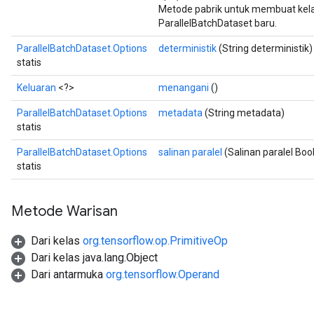
ize
Metode pabrik untuk membuat kel
ParallelBatchDataset baru.
ParallelBatchDataset.Options
deterministik
(String deterministik)
statis
Keluaran
<?>
menangani
()
Requantize
ize
ParallelBatchDataset.Options
metadata
(String metadata)
AndReluAndRequantize
statis
u
ParallelBatchDataset.Options
salinan paralel
(Salinan paralel Boo
uAndRequantize
statis
AndRelu
Metode Warisan
AndReluAndRequantize
Dari kelas
org.tensorflow.op.PrimitiveOp
Dari kelas java.lang.Object
ize
Dari antarmuka
org.tensorflow.Operand
Requantize
ize