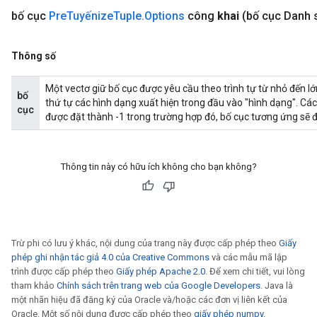
bố cục
Pre
Tuyếnize
Tuple
.
Options
công
khai
(bố cục Danh
AndRelu
Thông số
AndReluAndRequantize
Một vectơ giữ bố cục được yêu cầu theo trình tự từ nhỏ đến lớ
ize
bố
thứ tự các hình dạng xuất hiện trong đầu vào "hình dạng". Cá
cục
được đặt thành -1 trong trường hợp đó, bố cục tương ứng sẽ đ
Requantize
ize
Thông tin này có hữu ích không cho bạn không?
Trừ phi có lưu ý khác, nội dung của trang này được cấp phép theo
Giấy
phép ghi nhận tác giả 4.0 của Creative Commons
và các mẫu mã lập
trình được cấp phép theo
Giấy phép Apache 2.0
. Để xem chi tiết, vui lòng
tham khảo
Chính sách trên trang web của Google Developers
. Java là
một nhãn hiệu đã đăng ký của Oracle và/hoặc các đơn vị liên kết của
Oracle. Một số nội dung được cấp phép theo
giấy phép numpy
.