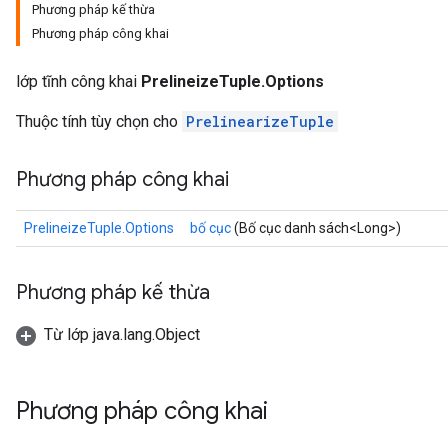
Phương pháp kế thừa
Phương pháp công khai
lớp tĩnh công khai
PrelineizeTuple.Options
Thuộc tính tùy chọn cho
PrelinearizeTuple
Phương pháp công khai
ize
PrelineizeTuple.Options
bố cục
(Bố cục danh sách<Long>)
Phương pháp kế thừa
Từ lớp java.lang.Object
Requantize
ize
AndReluAndRequantize
Phương pháp công khai
u
uAndRequantize