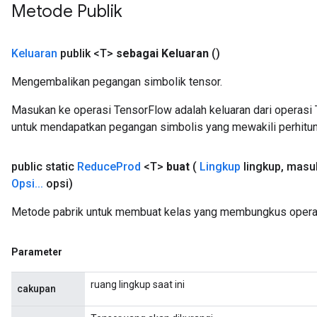
Metode Publik
Keluaran
publik <T>
sebagai Keluaran
()
Mengembalikan pegangan simbolik tensor.
m
Masukan ke operasi TensorFlow adalah keluaran dari operasi 
untuk mendapatkan pegangan simbolis yang mewakili perhitun
public static
Reduce
Prod
<T>
buat
(
Lingkup
lingkup
,
masu
rs
Opsi
.
.
.
opsi)
eters
ntumParameters
Metode pabrik untuk membuat kelas yang membungkus opera
ters
ropParameters
Parameter
s
atorParameters
ruang lingkup saat ini
ghtParameters
cakupan
meters