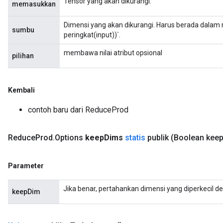
Tensor yang akan dikurangi.
adParameters
memasukkan
rameters
Dimensi yang akan dikurangi. Harus berada dalam r
eters
sumbu
peringkat(input))`.
ientDescentParameters
membawa nilai atribut opsional
pilihan
Kembali
contoh baru dari ReduceProd
Reduce
Prod
.
Options
keep
Dims
statis
publik
(Boolean kee
Parameter
Jika benar, pertahankan dimensi yang diperkecil d
keepDim