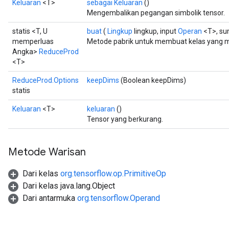
Keluaran
<T>
sebagai Keluaran
()
Mengembalikan pegangan simbolik tensor.
statis <T, U
buat
(
Lingkup
lingkup, input
Operan
<T>, s
memperluas
Metode pabrik untuk membuat kelas yang 
Angka>
ReduceProd
<T>
ReduceProd.Options
keepDims
(Boolean keepDims)
statis
Keluaran
<T>
keluaran
()
Tensor yang berkurang.
Metode Warisan
Dari kelas
org.tensorflow.op.PrimitiveOp
Dari kelas java.lang.Object
Dari antarmuka
org.tensorflow.Operand