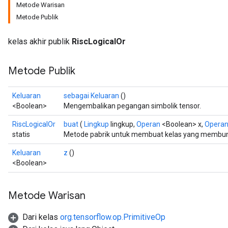
Metode Warisan
Metode Publik
kelas akhir publik
RiscLogicalOr
Metode Publik
Keluaran
sebagai Keluaran
()
<Boolean>
Mengembalikan pegangan simbolik tensor.
RiscLogicalOr
buat
(
Lingkup
lingkup,
Operan
<Boolean> x,
Opera
statis
Metode pabrik untuk membuat kelas yang membung
Keluaran
z
()
<Boolean>
Metode Warisan
Dari kelas
org.tensorflow.op.PrimitiveOp