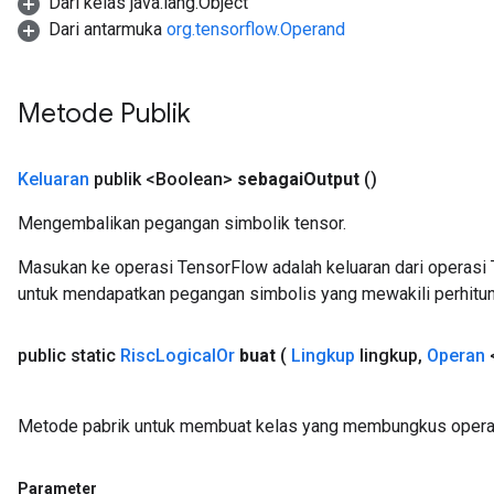
Dari kelas java.lang.Object
Dari antarmuka
org.tensorflow.Operand
Metode Publik
Keluaran
publik <Boolean>
sebagai
Output
()
Mengembalikan pegangan simbolik tensor.
Masukan ke operasi TensorFlow adalah keluaran dari operasi 
untuk mendapatkan pegangan simbolis yang mewakili perhitun
public static
Risc
Logical
Or
buat
(
Lingkup
lingkup
,
Operan
Metode pabrik untuk membuat kelas yang membungkus operas
Parameter