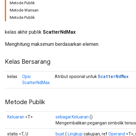
Metode Publik
Metode Warisan
Metode Publik
kelas akhir publik
ScatterNdMax
Menghitung maksimum berdasarkan elemen.
Kelas Bersarang
Scatter
Nd
Max
kelas
Opsi
Atribut opsional untuk
ScatterNdMax
Metode Publik
Keluaran
<T>
sebagai Keluaran
()
Mengembalikan pegangan simbolik tensor
statis <T, U
buat
(
Lingkup
cakupan, ref
Operand
<T>, 