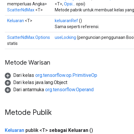
memperluas Angka>
<T>,
Opsi...
opsi)
ScatterNdMax
<T>
Metode pabrik untuk membuat kelas yan
Keluaran
<T>
keluaranRef
()
Sama seperti referensi.
ScatterNdMax.Options
useLocking
(penguncian penggunaan Boo
statis
Metode Warisan
Dari kelas
org.tensorflow.op.PrimitiveOp
Dari kelas java.lang.Object
Dari antarmuka
org.tensorflow.Operand
Metode Publik
Keluaran
publik <T>
sebagai Keluaran
()