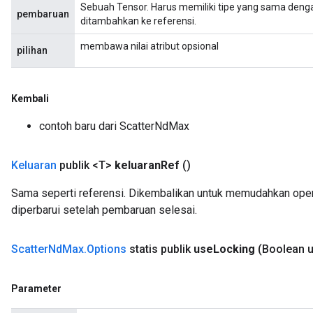
Sebuah Tensor. Harus memiliki tipe yang sama dengan
pembaruan
ditambahkan ke referensi.
membawa nilai atribut opsional
pilihan
Kembali
contoh baru dari ScatterNdMax
Keluaran
publik <T>
keluaran
Ref
()
Sama seperti referensi. Dikembalikan untuk memudahkan oper
diperbarui setelah pembaruan selesai.
Scatter
Nd
Max
.
Options
statis publik
use
Locking
(Boolean 
Parameter