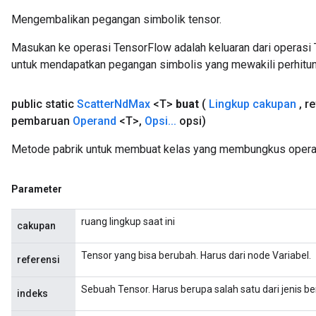
Mengembalikan pegangan simbolik tensor.
Masukan ke operasi TensorFlow adalah keluaran dari operasi 
untuk mendapatkan pegangan simbolis yang mewakili perhitun
public static
Scatter
Nd
Max
<T>
buat
(
Lingkup cakupan
,
re
pembaruan
Operand
<T>
,
Opsi
.
.
.
opsi)
Metode pabrik untuk membuat kelas yang membungkus opera
Parameter
ruang lingkup saat ini
cakupan
Tensor yang bisa berubah. Harus dari node Variabel.
referensi
Sebuah Tensor. Harus berupa salah satu dari jenis beri
indeks