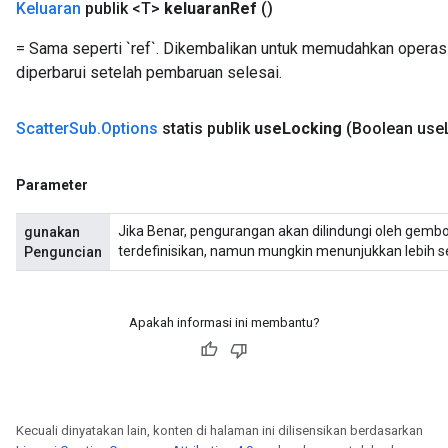
Keluaran
publik <T>
keluaran
Ref
()
= Sama seperti `ref`. Dikembalikan untuk memudahkan operasi
diperbarui setelah pembaruan selesai.
Scatter
Sub
.
Options
statis publik
use
Locking
(Boolean use
Parameter
Jika Benar, pengurangan akan dilindungi oleh gembok; 
gunakan
terdefinisikan, namun mungkin menunjukkan lebih se
Penguncian
Apakah informasi ini membantu?
Kecuali dinyatakan lain, konten di halaman ini dilisensikan berdasarkan