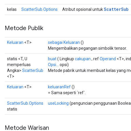
Scatter
Sub
kelas
ScatterSub.Options
Atribut opsional untuk
Metode Publik
Keluaran
<T>
sebagai Keluaran
()
Mengembalikan pegangan simbolik tensor.
statis <T, U
buat
( Lingkup
cakupan
, ref
Operand
<T>, in
memperluas
Opsi...
opsi)
Angka>
ScatterSub
Metode pabrik untuk membuat kelas yang m
<T>
Keluaran
<T>
keluaranRef
()
= Sama seperti `ref`.
ScatterSub.Options
useLocking
(penguncian penggunaan Boolea
statis
Metode Warisan