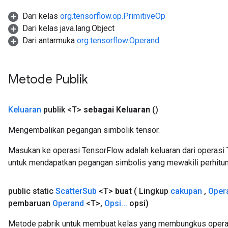
Dari kelas
org.tensorflow.op.PrimitiveOp
Dari kelas java.lang.Object
Dari antarmuka
org.tensorflow.Operand
Metode Publik
Keluaran
publik <T>
sebagai Keluaran
()
Mengembalikan pegangan simbolik tensor.
Masukan ke operasi TensorFlow adalah keluaran dari operasi 
untuk mendapatkan pegangan simbolis yang mewakili perhitun
public static
Scatter
Sub
<T>
buat
( Lingkup
cakupan
,
Oper
pembaruan
Operand
<T>
,
Opsi
.
.
.
opsi)
Metode pabrik untuk membuat kelas yang membungkus operas