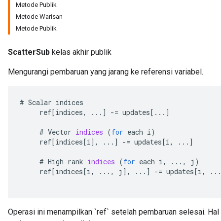
Metode Publik
Metode Warisan
Metode Publik
ScatterSub
kelas akhir publik
Mengurangi pembaruan yang jarang ke referensi variabel.
#
Scalar
indices
ref
[
indices
,
...
]
-=
updates
[
...
]
#
Vector
indices
(
for
each
i
)
ref
[
indices
[
i
]
,
...
]
-=
updates
[
i
,
...
]
#
High
rank
indices
(
for
each
i
,
...,
j
)
ref
[
indices
[
i
,
...,
j
]
,
...
]
-=
updates
[
i
,
..
Operasi ini menampilkan `ref` setelah pembaruan selesai. Ha