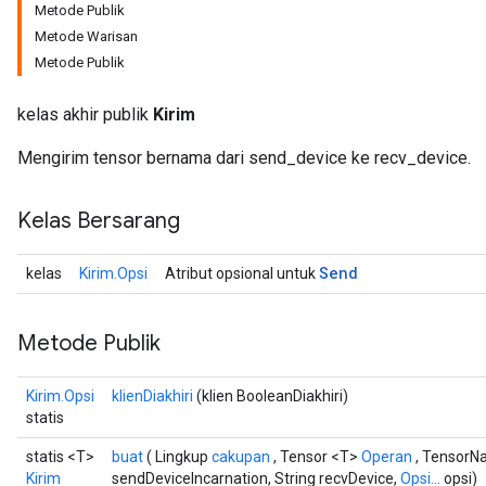
Metode Publik
Metode Warisan
Metode Publik
kelas akhir publik
Kirim
Mengirim tensor bernama dari send_device ke recv_device.
Kelas Bersarang
Send
kelas
Kirim.Opsi
Atribut opsional untuk
Metode Publik
Kirim.Opsi
klienDiakhiri
(klien BooleanDiakhiri)
statis
statis <T>
buat
( Lingkup
cakupan
, Tensor <T>
Operan
, TensorNa
Kirim
sendDeviceIncarnation, String recvDevice,
Opsi...
opsi)