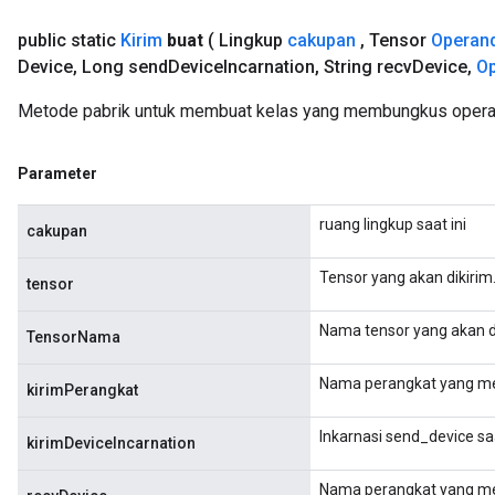
public static
Kirim
buat
( Lingkup
cakupan
,
Tensor
Operan
Device
,
Long send
Device
Incarnation
,
String recv
Device
,
Op
Metode pabrik untuk membuat kelas yang membungkus operas
Parameter
ruang lingkup saat ini
cakupan
Tensor yang akan dikirim
tensor
Nama tensor yang akan di
TensorNama
Nama perangkat yang me
kirimPerangkat
Inkarnasi send_device saa
kirimDeviceIncarnation
Nama perangkat yang me