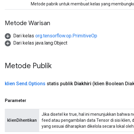
Metode pabrik untuk membuat kelas yang membungkus
Metode Warisan
Dari kelas
org.tensorflow.op.PrimitiveOp
Dari kelas java.lang.Object
Metode Publik
klien Send
.
Options
statis publik
Diakhiri
(klien Boolean Diak
Parameter
Jika disetel ke true, hal ini menunjukkan bahwa n
klienDihentikan
feed atau pengambilan data Tensor di sisi klien,
yang sesuai diharapkan dikelola secara lokal ole