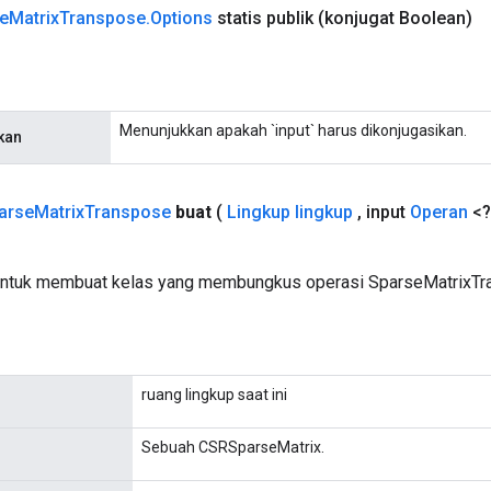
e
Matrix
Transpose
.
Options
statis publik
(konjugat Boolean)
Menunjukkan apakah `input` harus dikonjugasikan.
kan
arse
Matrix
Transpose
buat
(
Lingkup lingkup
,
input
Operan
<?
untuk membuat kelas yang membungkus operasi SparseMatrixTr
ruang lingkup saat ini
Sebuah CSRSparseMatrix.