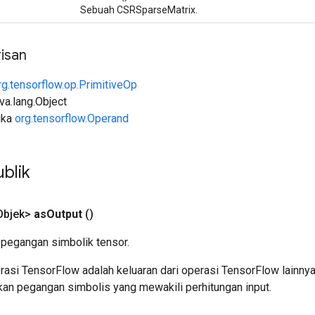
Sebuah CSRSparseMatrix.
isan
rg.tensorflow.op.PrimitiveOp
ava.lang.Object
uka
org.tensorflow.Operand
blik
Objek>
as
Output
()
pegangan simbolik tensor.
asi TensorFlow adalah keluaran dari operasi TensorFlow lainnya
an pegangan simbolis yang mewakili perhitungan input.