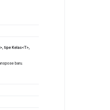
>
,
tipe Kelas<T>
,
anspose baru.