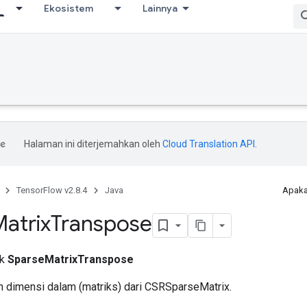
Ekosistem
Lainnya
Halaman ini diterjemahkan oleh
Cloud Translation API
.
TensorFlow v2.8.4
Java
Apaka
atrix
Transpose
ik
SparseMatrixTranspose
 dimensi dalam (matriks) dari CSRSparseMatrix.