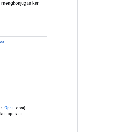
al mengkonjugasikan
se
T>,
Opsi...
opsi)
kus operasi