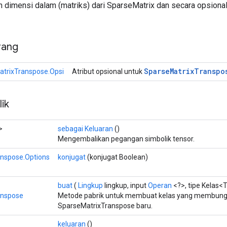
 dimensi dalam (matriks) dari SparseMatrix dan secara opsion
rang
Sparse
Matrix
Transpo
trixTranspose.Opsi
Atribut opsional untuk
ik
>
sebagai Keluaran
()
Mengembalikan pegangan simbolik tensor.
nspose.Options
konjugat
(konjugat Boolean)
buat
(
Lingkup
lingkup, input
Operan
<?>, tipe Kelas<
anspose
Metode pabrik untuk membuat kelas yang membung
SparseMatrixTranspose baru.
keluaran
()