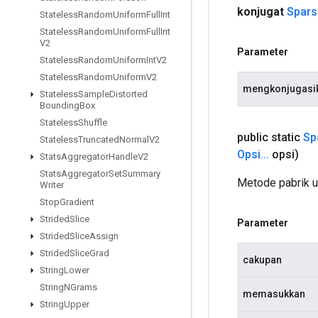
konjugat
Spars
Stateless
Random
Uniform
Full
Int
Stateless
Random
Uniform
Full
Int
V2
Parameter
Stateless
Random
Uniform
Int
V2
Stateless
Random
Uniform
V2
mengkonjugasi
Stateless
Sample
Distorted
Bounding
Box
Stateless
Shuffle
public static
Sp
Stateless
Truncated
Normal
V2
Opsi
.
.
.
opsi)
Stats
Aggregator
Handle
V2
Stats
Aggregator
Set
Summary
Metode pabrik 
Writer
Stop
Gradient
Strided
Slice
Parameter
Strided
Slice
Assign
Strided
Slice
Grad
cakupan
String
Lower
String
NGrams
memasukkan
String
Upper