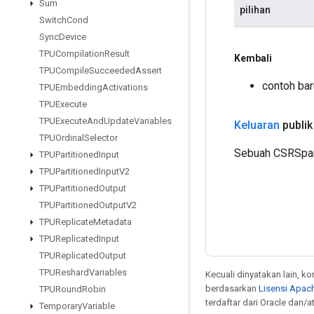
Sum
pilihan
Switch
Cond
Sync
Device
TPUCompilation
Result
Kembali
TPUCompile
Succeeded
Assert
contoh ba
TPUEmbedding
Activations
TPUExecute
TPUExecute
And
Update
Variables
Keluaran
publik
TPUOrdinal
Selector
Sebuah CSRSpar
TPUPartitioned
Input
TPUPartitioned
Input
V2
TPUPartitioned
Output
TPUPartitioned
Output
V2
TPUReplicate
Metadata
TPUReplicated
Input
TPUReplicated
Output
TPUReshard
Variables
Kecuali dinyatakan lain, k
berdasarkan
Lisensi Apach
TPURound
Robin
terdaftar dari Oracle dan/
Temporary
Variable