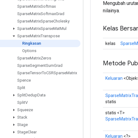
Mengubah urutan
Sparse
Matrix
Softmax
nilainya.
Sparse
Matrix
Softmax
Grad
Sparse
Matrix
Sparse
Cholesky
Kelas Bersa
Sparse
Matrix
Sparse
Mat
Mul
Sparse
Matrix
Transpose
kelas
SparseMa
Ringkasan
Options
Sparse
Matrix
Zeros
Metode Publ
Sparse
Segment
Sum
Grad
Sparse
Tensor
To
CSRSparse
Matrix
Keluaran
<Objek
Spence
Split
Split
Dedup
Data
SparseMatrixTra
statis
Split
V
Squeeze
statis <T>
Stack
SparseMatrixTr
Stage
Stage
Clear
Keluaran
<?>