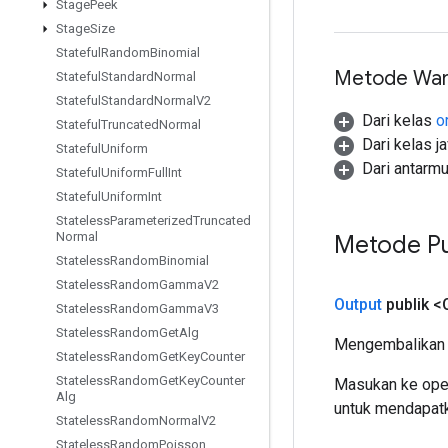
Stage
Peek
Stage
Size
Stateful
Random
Binomial
Metode War
Stateful
Standard
Normal
Stateful
Standard
Normal
V2
Dari kelas
o
Stateful
Truncated
Normal
Dari kelas j
Stateful
Uniform
Dari antarm
Stateful
Uniform
Full
Int
Stateful
Uniform
Int
Stateless
Parameterized
Truncated
Normal
Metode Pu
Stateless
Random
Binomial
Stateless
Random
Gamma
V2
Output
publik <
Stateless
Random
Gamma
V3
Stateless
Random
Get
Alg
Mengembalikan 
Stateless
Random
Get
Key
Counter
Stateless
Random
Get
Key
Counter
Masukan ke oper
Alg
untuk mendapatk
Stateless
Random
Normal
V2
Stateless
Random
Poisson