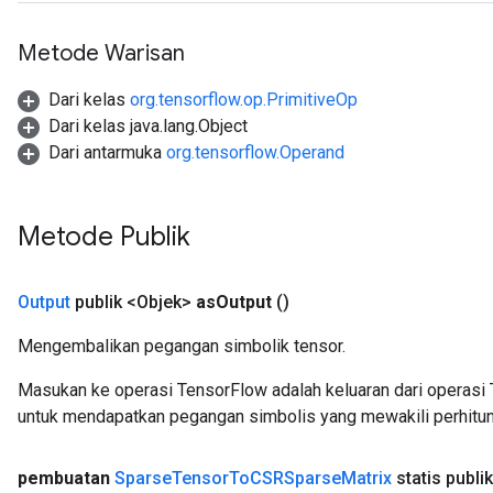
Metode Warisan
Dari kelas
org.tensorflow.op.PrimitiveOp
Dari kelas java.lang.Object
Dari antarmuka
org.tensorflow.Operand
Metode Publik
Output
publik <Objek>
as
Output
()
Mengembalikan pegangan simbolik tensor.
x
Masukan ke operasi TensorFlow adalah keluaran dari operasi 
untuk mendapatkan pegangan simbolis yang mewakili perhitun
pembuatan
Sparse
Tensor
To
CSRSparse
Matrix
statis publik