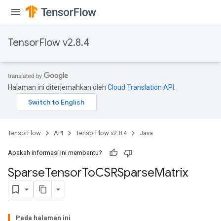
TensorFlow v2.8.4
Halaman ini diterjemahkan oleh
Cloud Translation API
.
TensorFlow
API
TensorFlow v2.8.4
Java
Apakah informasi ini membantu?
Sparse
Tensor
To
CSRSparse
Matrix
Pada halaman ini