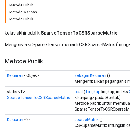
Metode Publik
Metode Warisan
Metode Publik
kelas akhir publik
SparseTensorToCSRSparseMatrix
Mengonversi SparseTensor menjadi CSRSparseMatrix (mungki
Metode Publik
Keluaran
<Objek>
sebagai Keluaran
()
Mengembalikan pegangan simb
statis <T>
buat
(
Lingkup
lingkup, indeks
SparseTensorToCSRSparseMatrix
<Panjang> padatBentuk)
Metode pabrik untuk membua
SparseTensorToCSRSparseMat
Keluaran
<?>
sparseMatrix
()
CSRSparseMatrix (mungkin da