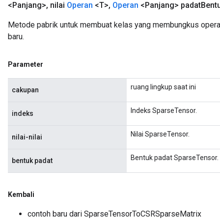
<Panjang>
,
nilai
Operan
<T>
,
Operan
<Panjang> padat
Bent
Metode pabrik untuk membuat kelas yang membungkus oper
baru.
Parameter
ruang lingkup saat ini
cakupan
Indeks SparseTensor.
indeks
Nilai SparseTensor.
nilai-nilai
Bentuk padat SparseTensor.
bentuk padat
Kembali
contoh baru dari SparseTensorToCSRSparseMatrix