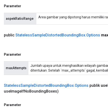
Parameter
Area gambar yang dipotong harus memiliki rasi
aspekRatioRange
public
Stateless
Sample
Distorted
Bounding
Box
.
Options
ma
Parameter
Jumlah upaya untuk menghasilkan wilayah gambar
maxAttempts
ditentukan. Setelah `max_attempts` gagal, kembal
Stateless
Sample
Distorted
Bounding
Box
.
Options
publik
use
use
Image
If
No
Bounding
Boxes)
Parameter