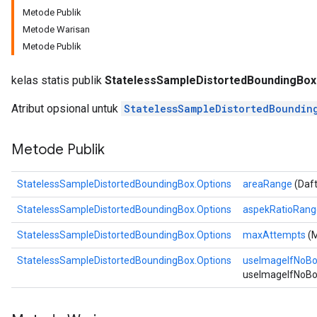
Metode Publik
Metode Warisan
Metode Publik
kelas statis publik
StatelessSampleDistortedBoundingBox
Atribut opsional untuk
StatelessSampleDistortedBoundin
Metode Publik
StatelessSampleDistortedBoundingBox.Options
areaRange
(Daft
StatelessSampleDistortedBoundingBox.Options
aspekRatioRang
StatelessSampleDistortedBoundingBox.Options
maxAttempts
(M
StatelessSampleDistortedBoundingBox.Options
useImageIfNoB
useImageIfNoBo