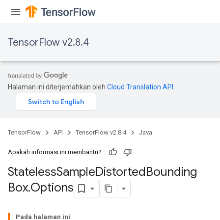
TensorFlow v2.8.4
Halaman ini diterjemahkan oleh
Cloud Translation API
.
TensorFlow
API
TensorFlow v2.8.4
Java
Apakah informasi ini membantu?
Stateless
Sample
Distorted
Bounding
Box
.
Options
x
Pada halaman ini