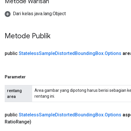
Metode Warisan
Dari kelas java.lang.Object
Metode Publik
public
Stateless
Sample
Distorted
Bounding
Box
.
Options
are
Parameter
Area gambar yang dipotong harus berisi sebagian ke
rentang
rentang ini.
area
public
Stateless
Sample
Distorted
Bounding
Box
.
Options
asp
Ratio
Range)