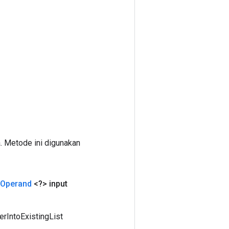
. Metode ini digunakan
Operand
<?> input
rIntoExistingList