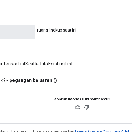
ruang lingkup saat ini
u TensorListScatterIntoExistingList
 <?>
pegangan keluaran
()
Apakah informasi ini membantu?
onten di halaman ini dilisensikan berdasarkan
Lisensi Creative Commons Attribu