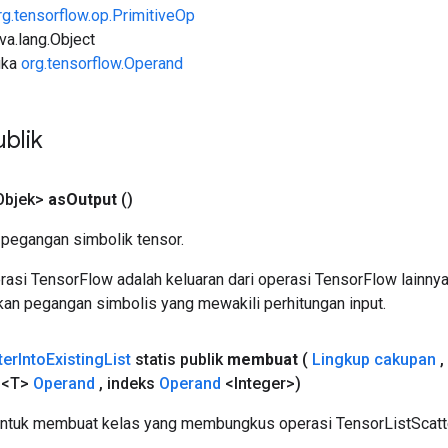
rg.tensorflow.op.PrimitiveOp
ava.lang.Object
uka
org.tensorflow.Operand
blik
Objek>
as
Output
()
pegangan simbolik tensor.
asi TensorFlow adalah keluaran dari operasi TensorFlow lainnya
an pegangan simbolis yang mewakili perhitungan input.
ter
Into
Existing
List
statis publik
membuat
(
Lingkup cakupan
,
 <T>
Operand
,
indeks
Operand
<Integer>)
ntuk membuat kelas yang membungkus operasi TensorListScatte