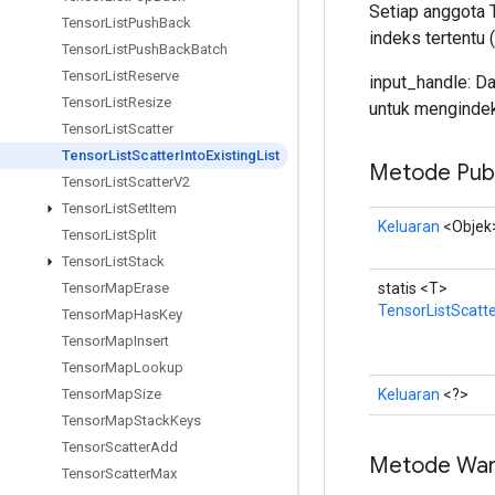
Setiap anggota 
Tensor
List
Push
Back
indeks tertentu (
Tensor
List
Push
Back
Batch
Tensor
List
Reserve
input_handle: D
Tensor
List
Resize
untuk mengindeks
Tensor
List
Scatter
Tensor
List
Scatter
Into
Existing
List
Metode Publ
Tensor
List
Scatter
V2
Tensor
List
Set
Item
Keluaran
<Objek
Tensor
List
Split
Tensor
List
Stack
statis <T>
Tensor
Map
Erase
TensorListScatte
Tensor
Map
Has
Key
Tensor
Map
Insert
Tensor
Map
Lookup
Keluaran
<?>
Tensor
Map
Size
Tensor
Map
Stack
Keys
Tensor
Scatter
Add
Metode War
Tensor
Scatter
Max