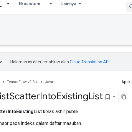
Ekosistem
Lainnya
Halaman ini diterjemahkan oleh
Cloud Translation API
.
TensorFlow v2.8.4
Java
Apaka
ist
Scatter
Into
Existing
List
terIntoExistingList
kelas akhir publik
sor pada indeks dalam daftar masukan.