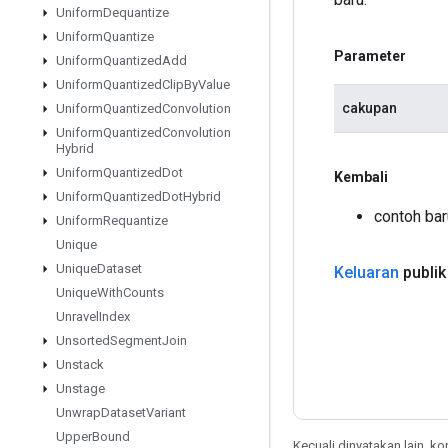
Uniform
Dequantize
Uniform
Quantize
Parameter
Uniform
Quantized
Add
Uniform
Quantized
Clip
By
Value
cakupan
Uniform
Quantized
Convolution
Uniform
Quantized
Convolution
Hybrid
Uniform
Quantized
Dot
Kembali
Uniform
Quantized
Dot
Hybrid
contoh bar
Uniform
Requantize
Unique
Unique
Dataset
Keluaran
publik
Unique
With
Counts
Unravel
Index
Unsorted
Segment
Join
Unstack
Unstage
Unwrap
Dataset
Variant
Upper
Bound
Kecuali dinyatakan lain, k