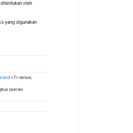
ditentukan oleh
eks yang digunakan
erand
<T> tensor,
kus operasi