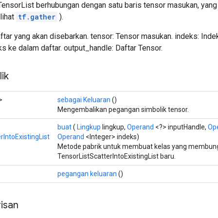
TensorList berhubungan dengan satu baris tensor masukan, yang 
lihat
tf.gather
).
aftar yang akan disebarkan. tensor: Tensor masukan. indeks: Ind
 ke dalam daftar. output_handle: Daftar Tensor.
ik
>
sebagai Keluaran
()
Mengembalikan pegangan simbolik tensor.
buat
(
Lingkup
lingkup,
Operand
<?> inputHandle,
Op
rIntoExistingList
Operand
<Integer> indeks)
Metode pabrik untuk membuat kelas yang membung
TensorListScatterIntoExistingList baru.
pegangan keluaran
()
isan