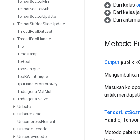
Tensor
Scatter
Min
Dari kelas
o
Tensor
Scatter
Sub
Dari kelas j
Tensor
Scatter
Update
Dari antarm
Tensor
Strided
Slice
Update
Thread
Pool
Dataset
Thread
Pool
Handle
Metode Pu
Tile
Timestamp
To
Bool
Output
publik <
Top
KUnique
Mengembalikan 
Top
KWith
Unique
Tpu
Handle
To
Proto
Key
Masukan ke oper
Tridiagonal
Mat
Mul
untuk mendapatk
Tridiagonal
Solve
Unbatch
Tensor
List
Scat
Unbatch
Grad
Handle
,
Tensor
Uncompress
Element
Unicode
Decode
Metode pabrik u
Unicode
Encode
baru.