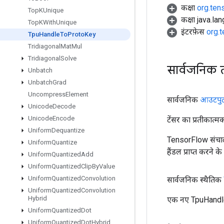
कक्षा
org.ten
Top
KUnique
कक्षा java.la
Top
KWith
Unique
इंटरफ़ेस
org.
Tpu
Handle
To
Proto
Key
Tridiagonal
Mat
Mul
Tridiagonal
Solve
सार्वजनिक 
Unbatch
Unbatch
Grad
Uncompress
Element
सार्वजनिक
आउटपु
Unicode
Decode
Unicode
Encode
टेंसर का प्रतीकात्म
Uniform
Dequantize
TensorFlow संचाल
Uniform
Quantize
हैंडल प्राप्त करने 
Uniform
Quantized
Add
Uniform
Quantized
Clip
By
Value
Uniform
Quantized
Convolution
सार्वजनिक स्थैतिक
Uniform
Quantized
Convolution
Hybrid
एक नए TpuHandle
Uniform
Quantized
Dot
Uniform
Quantized
Dot
Hybrid