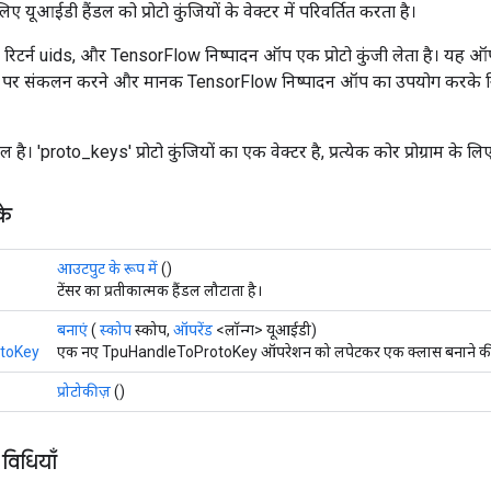
लिए यूआईडी हैंडल को प्रोटो कुंजियों के वेक्टर में परिवर्तित करता है।
िटर्न uids, और TensorFlow निष्पादन ऑप एक प्रोटो कुंजी लेता है। यह ऑ
र संकलन करने और मानक TensorFlow निष्पादन ऑप का उपयोग करके निष्प
ल है। 'proto_keys' प्रोटो कुंजियों का एक वेक्टर है, प्रत्येक कोर प्रोग्राम के ल
के
आउटपुट के रूप में
()
टेंसर का प्रतीकात्मक हैंडल लौटाता है।
बनाएं
(
स्कोप
स्कोप,
ऑपरेंड
<लॉन्ग> यूआईडी)
toKey
एक नए TpuHandleToProtoKey ऑपरेशन को लपेटकर एक क्लास बनाने की फ़
प्रोटोकीज़
()
 विधियाँ