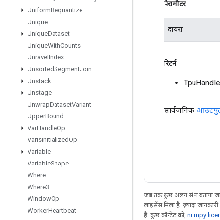
पैरामीटर
Uniform
Requantize
Unique
दायरा
Unique
Dataset
Unique
With
Counts
Unravel
Index
रिटर्न
Unsorted
Segment
Join
Unstack
TpuHandle
Unstage
Unwrap
Dataset
Variant
सार्वजनिक
आउटपु
Upper
Bound
Var
Handle
Op
Var
Is
Initialized
Op
Variable
Variable
Shape
Where
Where3
जब तक कुछ अलग से न बताया जाए
Window
Op
लाइसेंस मिला है. ज़्यादा जानकारी
Worker
Heartbeat
है. कुछ कॉन्टेंट को,
numpy lice