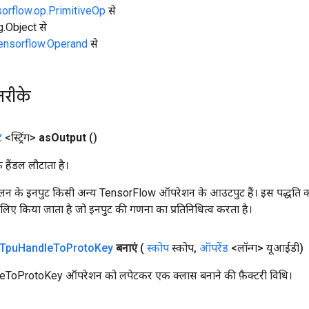
sorflow.op.PrimitiveOp
से
ng.Object से
tensorflow.Operand
से
तरीके
ट
<स्ट्रिंग>
as
Output
()
क हैंडल लौटाता है।
न के इनपुट किसी अन्य TensorFlow ऑपरेशन के आउटपुट हैं। इस पद्धति क
के लिए किया जाता है जो इनपुट की गणना का प्रतिनिधित्व करता है।
Tpu
Handle
To
Proto
Key
बनाएं
(
स्कोप
स्कोप
,
ऑपरेंड
<लॉन्ग> यूआईडी)
ToProtoKey ऑपरेशन को लपेटकर एक क्लास बनाने की फ़ैक्टरी विधि।