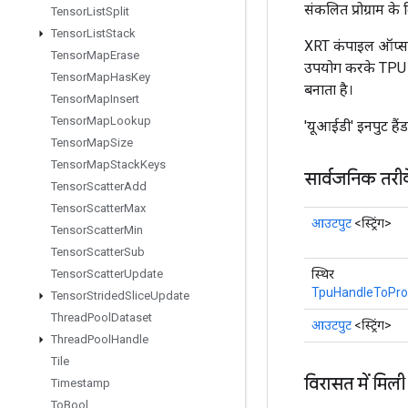
संकलित प्रोग्राम के 
Tensor
List
Split
Tensor
List
Stack
XRT कंपाइल ऑप्स र
Tensor
Map
Erase
उपयोग करके TPU प
Tensor
Map
Has
Key
बनाता है।
Tensor
Map
Insert
Tensor
Map
Lookup
'यूआईडी' इनपुट हैंड
Tensor
Map
Size
Tensor
Map
Stack
Keys
सार्वजनिक तरी
Tensor
Scatter
Add
Tensor
Scatter
Max
आउटपुट
<स्ट्रिंग>
Tensor
Scatter
Min
Tensor
Scatter
Sub
स्थिर
Tensor
Scatter
Update
TpuHandleToPro
Tensor
Strided
Slice
Update
Thread
Pool
Dataset
आउटपुट
<स्ट्रिंग>
Thread
Pool
Handle
Tile
विरासत में मिली
Timestamp
To
Bool