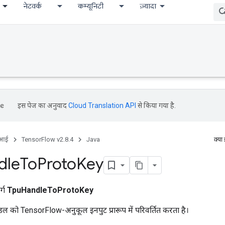
नेटवर्क
कम्यूनिटी
ज़्यादा
इस पेज का अनुवाद
Cloud Translation API
से किया गया है.
ीआई
TensorFlow v2.8.4
Java
क्या
dle
To
Proto
Key
र्ग
TpuHandleToProtoKey
डल को TensorFlow-अनुकूल इनपुट प्रारूप में परिवर्तित करता है।