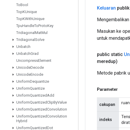
To
Bool
Keluaran
publik
Top
KUnique
Top
KWith
Unique
Mengembalikan 
Tpu
Handle
To
Proto
Key
Masukan ke oper
Tridiagonal
Mat
Mul
untuk mendapatk
Tridiagonal
Solve
Unbatch
Unbatch
Grad
public static
Un
Uncompress
Element
meredup)
Unicode
Decode
Metode pabrik 
Unicode
Encode
Uniform
Dequantize
Uniform
Quantize
Parameter
Uniform
Quantized
Add
Uniform
Quantized
Clip
By
Value
ruan
cakupan
Uniform
Quantized
Convolution
Uniform
Quantized
Convolution
Tens
indeks
Hybrid
dira
Uniform
Quantized
Dot