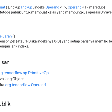
uat
( Lingkup
lingkup
, indeks
Operand
<T>,
Operand
<T> meredup)
etode pabrik untuk membuat kelas yang membungkus operasi Unravel
eluaran
()
ensor 2-D (atau 1-D jika indeksnya 0-D) yang setiap barisnya memiliki
engan larik indeks.
isan
rg.tensorflow.op.PrimitiveOp
ava.lang.Object
uka
org.tensorflow.Operand
blik