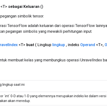
 <T>
sebagai Keluaran
()
pegangan simbolik tensor.
asi TensorFlow adalah keluaran dari operasi TensorFlow lainnya
an pegangan simbolis yang mewakili perhitungan input.
ravel
Index
<T>
buat
( Lingkup
lingkup
,
indeks
Operand
<T>
,
O
untuk membuat kelas yang membungkus operasi UnravelIndex ba
g lingkup saat ini
or `int` 0-D atau 1-D yang elemennya merupakan indeks ke dalam versi
takan akan meredup.