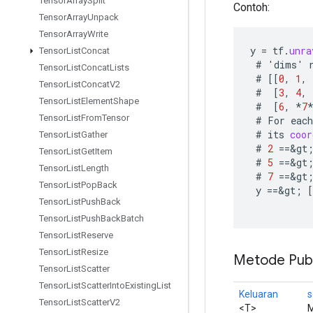
Tensor
Array
Split
Contoh:
Tensor
Array
Unpack
Tensor
Array
Write
y
=
tf
.
unra
Tensor
List
Concat
#
'
dims
'
Tensor
List
Concat
Lists
#
[[
0
,
1
,
Tensor
List
Concat
V2
#
[
3
,
4
,
Tensor
List
Element
Shape
#
[
6
,
*
7
Tensor
List
From
Tensor
#
For
each
#
its
coor
Tensor
List
Gather
#
2
==
&
gt
Tensor
List
Get
Item
#
5
==
&
gt
Tensor
List
Length
#
7
==
&
gt
Tensor
List
Pop
Back
y
==
&
gt
;
[
Tensor
List
Push
Back
Tensor
List
Push
Back
Batch
Tensor
List
Reserve
Tensor
List
Resize
Metode Publ
Tensor
List
Scatter
Tensor
List
Scatter
Into
Existing
List
Keluaran
s
Tensor
List
Scatter
V2
<T>
M