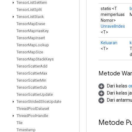
Tensor
List
Set
Item
statis <T
b
Tensor
List
Split
memperluas
M
Tensor
List
Stack
Nomor>
Tensor
Map
Erase
UnravelIndex
Tensor
Map
Has
Key
<T>
Tensor
Map
Insert
Keluaran
k
Tensor
Map
Lookup
<T>
T
Tensor
Map
Size
d
Tensor
Map
Stack
Keys
Tensor
Scatter
Add
Metode War
Tensor
Scatter
Max
Tensor
Scatter
Min
Dari kelas
o
Tensor
Scatter
Sub
Dari kelas j
Tensor
Scatter
Update
Dari antarm
Tensor
Strided
Slice
Update
Thread
Pool
Dataset
Thread
Pool
Handle
Metode Pu
Tile
Timestamp