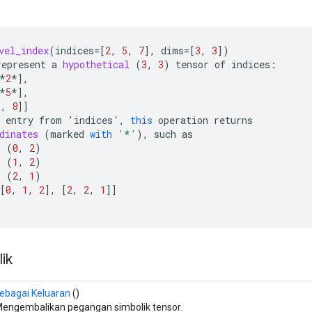
vel_index
(
indices
=[
2
,
5
,
7
]
,
dims
=[
3
,
3
]
)
represent
a
hypothetical
(
3
,
3
)
tensor
of
indices
:
*
2
*]
,
*
5
*]
,
*
,
8
]]
entry
from
'
indices
'
,
this
operation
returns
dinates
(
marked
with
'*'
),
such
as
;
(
0
,
2
)
;
(
1
,
2
)
;
(
2
,
1
)
[
0
,
1
,
2
]
,
[
2
,
2
,
1
]]
ik
ebagai Keluaran
()
engembalikan pegangan simbolik tensor.