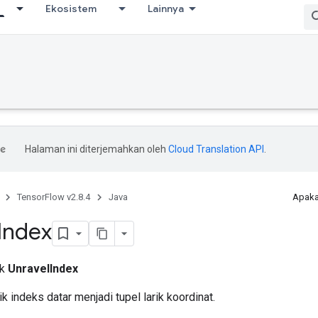
Ekosistem
Lainnya
Halaman ini diterjemahkan oleh
Cloud Translation API
.
TensorFlow v2.8.4
Java
Apaka
Index
ik
UnravelIndex
k indeks datar menjadi tupel larik koordinat.