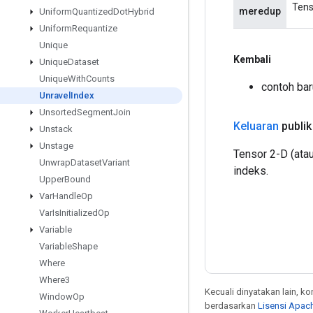
Tens
meredup
Uniform
Quantized
Dot
Hybrid
Uniform
Requantize
Unique
Kembali
Unique
Dataset
Unique
With
Counts
contoh bar
Unravel
Index
Unsorted
Segment
Join
Keluaran
publik
Unstack
Unstage
Tensor 2-D (atau
Unwrap
Dataset
Variant
indeks.
Upper
Bound
Var
Handle
Op
Var
Is
Initialized
Op
Variable
Variable
Shape
Where
Where3
Kecuali dinyatakan lain, k
Window
Op
berdasarkan
Lisensi Apach