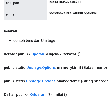
ruang lingkup saat ini
cakupan
membawa nilai atribut opsional
pilihan
Kembali
contoh baru dari Unstage
Iterator publik<
Operan
<Objek>>
iterator
()
public static
Unstage
.
Options
memory
Limit
(Batas memori
publik statis
Unstage
.
Options
shared
Name
(String shared
Daftar publik<
Keluaran
<?>>
nilai
()