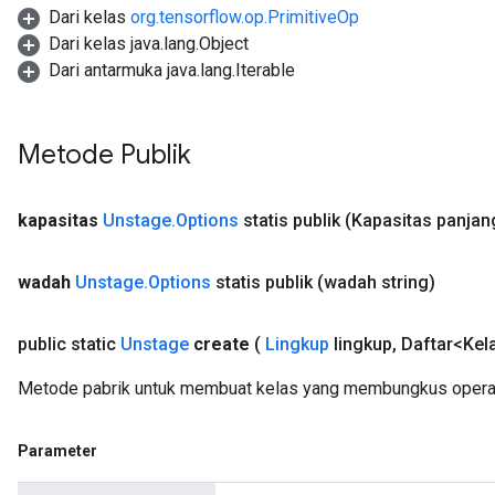
Dari kelas
org.tensorflow.op.PrimitiveOp
Dari kelas java.lang.Object
Dari antarmuka java.lang.Iterable
Metode Publik
kapasitas
Unstage
.
Options
statis publik
(Kapasitas panjan
wadah
Unstage
.
Options
statis publik
(wadah string)
public static
Unstage
create
(
Lingkup
lingkup
,
Daftar<Kela
Metode pabrik untuk membuat kelas yang membungkus operas
Parameter