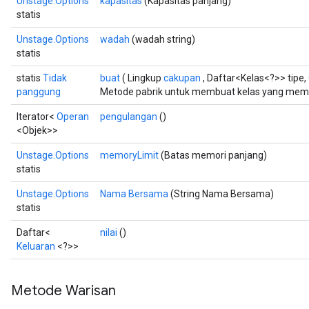
Unstage.Options
kapasitas
(Kapasitas panjang)
statis
Unstage.Options
wadah
(wadah string)
statis
statis
Tidak
buat
( Lingkup
cakupan
, Daftar<Kelas<?>> tipe,
panggung
Metode pabrik untuk membuat kelas yang memb
Iterator<
Operan
pengulangan
()
<Objek>>
Unstage.Options
memoryLimit
(Batas memori panjang)
statis
Unstage.Options
Nama Bersama
(String Nama Bersama)
statis
Daftar<
nilai
()
Keluaran
<?>>
Metode Warisan