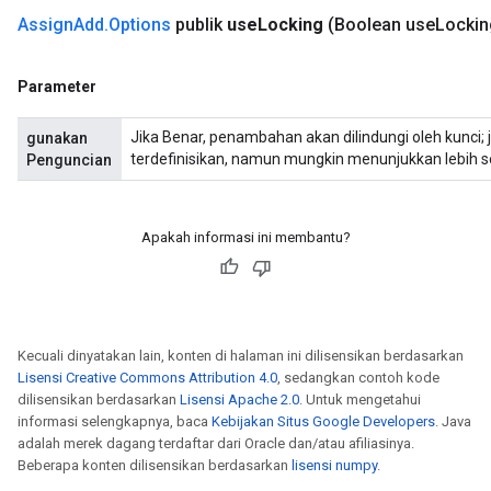
Assign
Add
.
Options
publik
use
Locking
(Boolean use
Lockin
Parameter
Jika Benar, penambahan akan dilindungi oleh kunci; ji
gunakan
terdefinisikan, namun mungkin menunjukkan lebih se
Penguncian
Apakah informasi ini membantu?
Kecuali dinyatakan lain, konten di halaman ini dilisensikan berdasarkan
Lisensi Creative Commons Attribution 4.0
, sedangkan contoh kode
dilisensikan berdasarkan
Lisensi Apache 2.0
. Untuk mengetahui
informasi selengkapnya, baca
Kebijakan Situs Google Developers
. Java
adalah merek dagang terdaftar dari Oracle dan/atau afiliasinya.
t
Beberapa konten dilisensikan berdasarkan
lisensi numpy
.