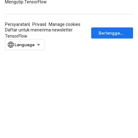
Mengutip TensorFlow
Flush
Persyaratan
Privasi
Manage cookies
Daftar untuk menerima newsletter
Berlangganan
eHandleOp
TensorFlow
ureSplit