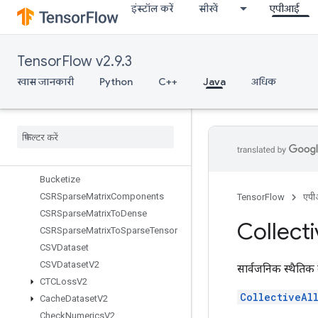
इंस्टॉल करें
सीखें
एपीआई
BoostedTreesSerializeEnsemble
BoostedTreesSparseAggregateSt
ats
TensorFlow v2.9.3
BoostedTreesSparseCalculateBestFeatureSplit
BoostedTreesTrainingPredict
खास जानकारी
Python
C++
Java
अधिक
BoostedTreesUpdateEnsemble
Boosted
Trees
Update
Ensemble
V2
Broadcast
Dynamic
Shape
Broadcast
Gradient
Args
Broadcast
To
Bucketize
CSRSparse
Matrix
Components
TensorFlow
एप
CSRSparse
Matrix
To
Dense
Collect
CSRSparse
Matrix
To
Sparse
Tensor
CSVDataset
CSVDataset
V2
सार्वजनिक स्थैतिक 
CTCLoss
V2
CollectiveAl
Cache
Dataset
V2
Check
Numerics
V2