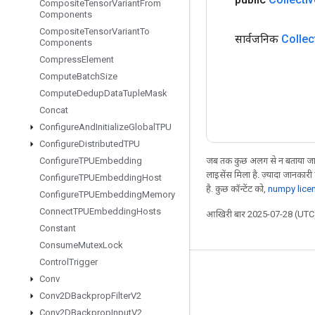
Composite
Tensor
Variant
From
Components
Composite
Tensor
Variant
To
सार्वजनिक
Collec
Components
Compress
Element
Compute
Batch
Size
Compute
Dedup
Data
Tuple
Mask
Concat
Configure
And
Initialize
Global
TPU
Configure
Distributed
TPU
जब तक कुछ अलग से न बताया जाए
Configure
TPUEmbedding
लाइसेंस मिला है. ज़्यादा जानकारी
Configure
TPUEmbedding
Host
है. कुछ कॉन्टेंट को,
numpy lice
Configure
TPUEmbedding
Memory
Connect
TPUEmbedding
Hosts
आखिरी बार 2025-07-28 (UTC)
Constant
Consume
Mutex
Lock
Control
Trigger
जुड़े रहें
Conv
Conv2DBackprop
Filter
V2
ब्लॉग
Conv2DBackprop
Input
V2