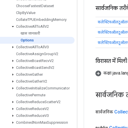
Choose
Fastest
Dataset
सार्वजनिक तरी
Clip
By
Value
Collate
TPUEmbedding
Memory
कलेक्टिवऑलटूऑलव
Collective
All
To
All
V2
कलेक्टिवऑलटूऑलव
खास जानकारी
Options
कलेक्टिवऑलटूऑलव
Collective
All
To
All
V3
Collective
Assign
Group
V2
विरासत में मिली
Collective
Bcast
Recv
V2
Collective
Bcast
Send
V2
कक्षा java.la
Collective
Gather
Collective
Gather
V2
Collective
Initialize
Communicator
सार्वजनिक 
Collective
Permute
Collective
Reduce
Scatter
V2
Collective
Reduce
V2
सार्वजनिक
Collec
Collective
Reduce
V3
Combined
Non
Max
Suppression
public
Collectiv