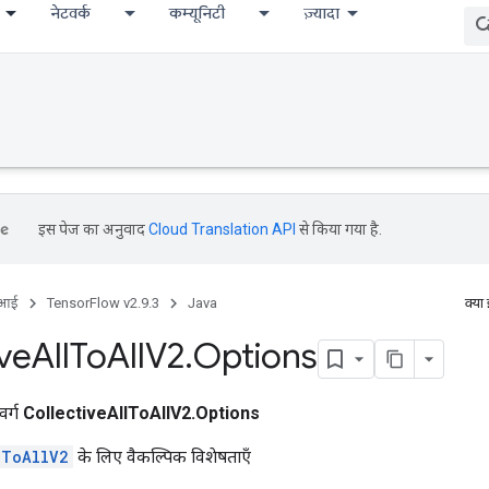
नेटवर्क
कम्यूनिटी
ज़्यादा
इस पेज का अनुवाद
Cloud Translation API
से किया गया है.
ीआई
TensorFlow v2.9.3
Java
क्या
ive
All
To
All
V2
.
Options
वर्ग
CollectiveAllToAllV2.Options
lToAllV2
के लिए वैकल्पिक विशेषताएँ