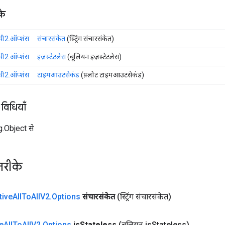
के
ी2.ऑप्शंस
संचारसंकेत
(स्ट्रिंग संचारसंकेत)
ी2.ऑप्शंस
इज़स्टेटलेस
(बूलियन इज़स्टेटलेस)
ी2.ऑप्शंस
टाइमआउटसेकंड
(फ़्लोट टाइमआउटसेकंड)
 विधियाँ
ng.Object से
तरीके
tive
All
To
All
V2
.
Options
संचारसंकेत
(स्ट्रिंग संचारसंकेत)
e
All
To
All
V2
.
Options
is
Stateless
(बूलियन is
Stateless)