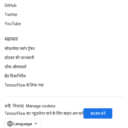
GitHub
Twitter
YouTube
सहायता
सॉफ़्टवेयर वर्शन ट्रैकर
प्रॉडक्ट की जानकारी
स्टैक ओवरफ़्लो
ब्रैंड दिशानिर्देश
TensorFlow से लिया गया
ryTensorBatch
dTensorBatch
शर्तें
निजता
Manage cookies
सदस्य बनें
TensorFlow का न्यूज़लेटर पाने के लिए साइन अप करें