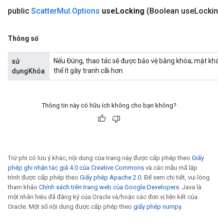
public
Scatter
Mul
.
Options
use
Locking
(Boolean use
Lockin
Thông số
Nếu Đúng, thao tác sẽ được bảo vệ bằng khóa; mặt khá
sử
thể ít gây tranh cãi hơn.
dụngKhóa
Thông tin này có hữu ích không cho bạn không?
Trừ phi có lưu ý khác, nội dung của trang này được cấp phép theo
Giấy
phép ghi nhận tác giả 4.0 của Creative Commons
và các mẫu mã lập
trình được cấp phép theo
Giấy phép Apache 2.0
. Để xem chi tiết, vui lòng
tham khảo
Chính sách trên trang web của Google Developers
. Java là
một nhãn hiệu đã đăng ký của Oracle và/hoặc các đơn vị liên kết của
Oracle. Một số nội dung được cấp phép theo
giấy phép numpy
.