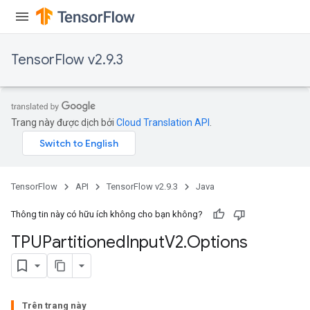
TensorFlow v2.9.3
Trang này được dịch bởi
Cloud Translation API
.
TensorFlow
API
TensorFlow v2.9.3
Java
Thông tin này có hữu ích không cho bạn không?
TPUPartitioned
Input
V2
.
Options
Trên trang này