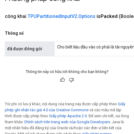
công khai
TPUPartitioned
Input
V2
.
Options
is
Packed
(Boole
Thông số
Cho biết liệu đầu vào có phải là tài nguy
đã được đóng gói
Thông tin này có hữu ích không cho bạn không?
Trừ phi có lưu ý khác, nội dung của trang này được cấp phép theo
Giấy
phép ghi nhận tác giả 4.0 của Creative Commons
và các mẫu mã lập
trình được cấp phép theo
Giấy phép Apache 2.0
. Để xem chi tiết, vui lòng
tham khảo
Chính sách trên trang web của Google Developers
. Java là
một nhãn hiệu đã đăng ký của Oracle và/hoặc các đơn vị liên kết của
Oracle. Một số nội dung được cấp phép theo
giấy phép numpy
.