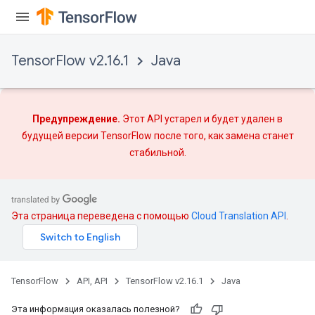
TensorFlow v2.16.1
Java
Предупреждение.
Этот API устарел и будет удален в
будущей версии TensorFlow после того, как
замена
станет
стабильной.
Эта страница переведена с помощью
Cloud Translation API
.
TensorFlow
API, API
TensorFlow v2.16.1
Java
Эта информация оказалась полезной?