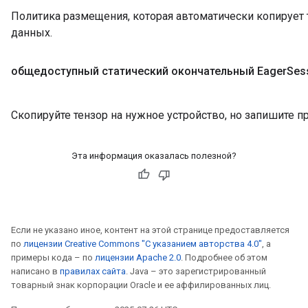
Политика размещения, которая автоматически копирует т
данных.
общедоступный статический окончательный Eager
Ses
Скопируйте тензор на нужное устройство, но запишите 
Эта информация оказалась полезной?
Если не указано иное, контент на этой странице предоставляется
по
лицензии Creative Commons "С указанием авторства 4.0"
, а
примеры кода – по
лицензии Apache 2.0
. Подробнее об этом
написано в
правилах сайта
. Java – это зарегистрированный
товарный знак корпорации Oracle и ее аффилированных лиц.