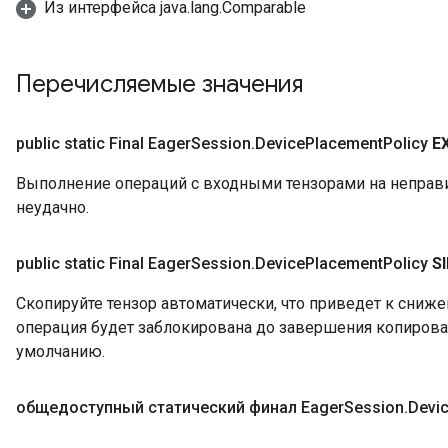
Из интерфейса java.lang.Comparable
Перечисляемые значения
public static Final Eager
Session
.
Device
Placement
Policy
E
Выполнение операций с входными тензорами на неправ
неудачно.
public static Final Eager
Session
.
Device
Placement
Policy
S
Скопируйте тензор автоматически, что приведет к сниж
операция будет заблокирована до завершения копирова
умолчанию.
общедоступный статический финал Eager
Session
.
Devi