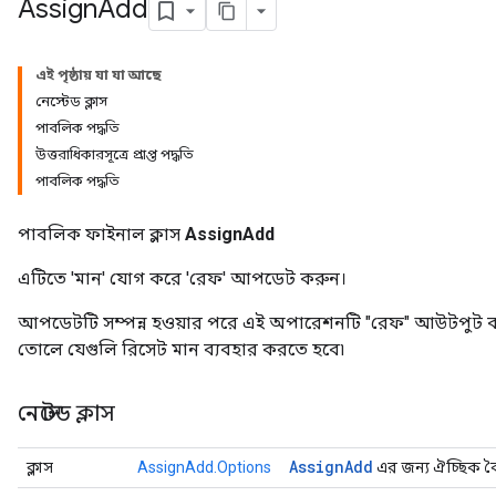
Assign
Add
এই পৃষ্ঠায় যা যা আছে
নেস্টেড ক্লাস
পাবলিক পদ্ধতি
উত্তরাধিকারসূত্রে প্রাপ্ত পদ্ধতি
পাবলিক পদ্ধতি
পাবলিক ফাইনাল ক্লাস
AssignAdd
এটিতে 'মান' যোগ করে 'রেফ' আপডেট করুন।
আপডেটটি সম্পন্ন হওয়ার পরে এই অপারেশনটি "রেফ" আউটপুট 
তোলে যেগুলি রিসেট মান ব্যবহার করতে হবে৷
নেস্টেড ক্লাস
Assign
Add
ক্লাস
AssignAdd.Options
এর জন্য ঐচ্ছিক বৈশ