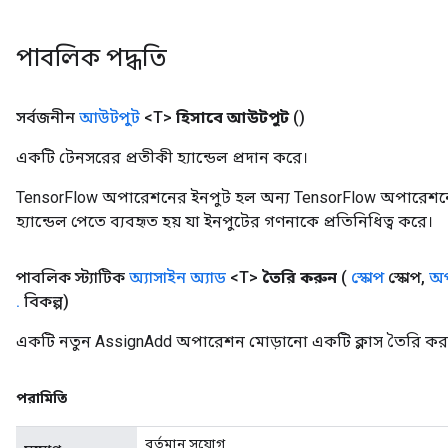
পাবলিক পদ্ধতি
সর্বজনীন
আউটপুট
<T>
হিসাবে আউটপুট
()
source
একটি টেনসরের প্রতীকী হ্যান্ডেল প্রদান করে।
TensorFlow অপারেশনের ইনপুট হল অন্য TensorFlow অপারেশনে
leOp
হ্যান্ডেল পেতে ব্যবহৃত হয় যা ইনপুটের গণনাকে প্রতিনিধিত্ব করে।
পাবলিক স্ট্যাটিক
অ্যাসাইন অ্যাড
<T>
তৈরি করুন
(
স্কোপ
স্কোপ
,
অপ
.
বিকল্প)
একটি নতুন AssignAdd অপারেশন মোড়ানো একটি ক্লাস তৈরি করা
পরামিতি
বর্তমান সুযোগ