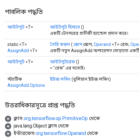
পাবলিক পদ্ধতি
আউটপুট
<T>
আউটপুট হিসাবে
()
একটি টেনসরের প্রতীকী হ্যান্ডেল প্রদান করে।
static <T>
তৈরি করুন
(
স্কোপ
স্কোপ,
Operand
<T> রেফ,
Ope
AssignAdd
<T>
একটি নতুন AssignAdd অপারেশন মোড়ানো একটি ক
আউটপুট
<T>
আউটপুটরেফ
()
= "রেফ" এর মতোই।
স্ট্যাটিক
ইউজ লকিং
(বুলিয়ান ইউজ লকিং)
AssignAdd.Options
উত্তরাধিকারসূত্রে প্রাপ্ত পদ্ধতি
ক্লাস
org.tensorflow.op.PrimitiveOp
থেকে
java.lang.Object ক্লাস থেকে
ইন্টারফেস
org.tensorflow.Operand
থেকে
t