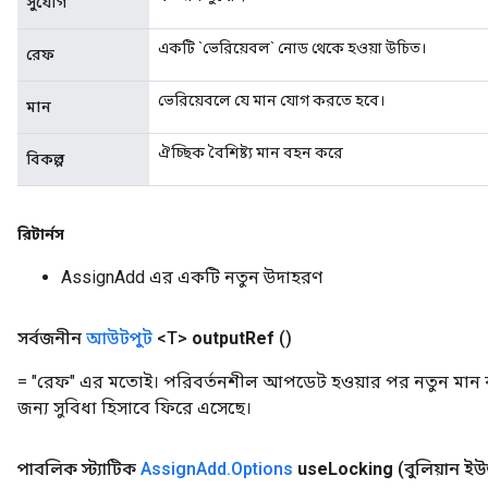
সুযোগ
একটি `ভেরিয়েবল` নোড থেকে হওয়া উচিত।
রেফ
Flush
ভেরিয়েবলে যে মান যোগ করতে হবে।
মান
eHandleOp
ঐচ্ছিক বৈশিষ্ট্য মান বহন করে
বিকল্প
রিটার্নস
ureSplit
AssignAdd এর একটি নতুন উদাহরণ
সর্বজনীন
আউটপুট
<T>
output
Ref
()
= "রেফ" এর মতোই। পরিবর্তনশীল আপডেট হওয়ার পর নতুন মান ব্
জন্য সুবিধা হিসাবে ফিরে এসেছে।
পাবলিক স্ট্যাটিক
Assign
Add
.
Options
use
Locking
(বুলিয়ান ই