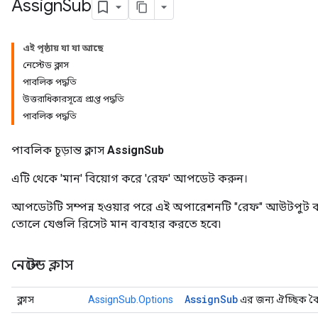
Assign
Sub
এই পৃষ্ঠায় যা যা আছে
নেস্টেড ক্লাস
পাবলিক পদ্ধতি
উত্তরাধিকারসূত্রে প্রাপ্ত পদ্ধতি
পাবলিক পদ্ধতি
পাবলিক চূড়ান্ত ক্লাস
AssignSub
এটি থেকে 'মান' বিয়োগ করে 'রেফ' আপডেট করুন।
আপডেটটি সম্পন্ন হওয়ার পরে এই অপারেশনটি "রেফ" আউটপুট 
তোলে যেগুলি রিসেট মান ব্যবহার করতে হবে৷
নেস্টেড ক্লাস
Assign
Sub
ক্লাস
AssignSub.Options
এর জন্য ঐচ্ছিক বৈশি