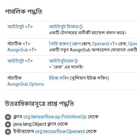
পাবলিক পদ্ধতি
আউটপুট
<T>
আউটপুট হিসাবে
()
একটি টেনসরের প্রতীকী হ্যান্ডেল প্রদান করে।
স্ট্যাটিক <T>
তৈরি করুন
(
স্কোপ
স্কোপ,
Operand
<T> রেফ,
Ope
AssignSub
<T>
একটি নতুন AssignSub অপারেশন মোড়ানো একটি ক
আউটপুট
<T>
আউটপুটরেফ
()
= "রেফ" এর মতোই।
স্ট্যাটিক
ইউজ লকিং
(বুলিয়ান ইউজ লকিং)
AssignSub.Options
উত্তরাধিকারসূত্রে প্রাপ্ত পদ্ধতি
ক্লাস
org.tensorflow.op.PrimitiveOp
থেকে
t
java.lang.Object ক্লাস থেকে
ইন্টারফেস
org.tensorflow.Operand
থেকে