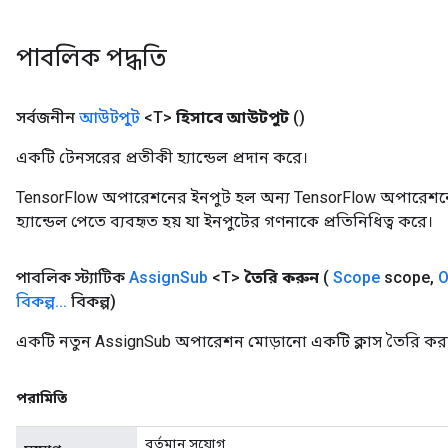
পাবলিক পদ্ধতি
source
সর্বজনীন
আউটপুট
<T>
হিসাবে আউটপুট
()
একটি টেনসরের প্রতীকী হ্যান্ডেল প্রদান করে।
leOp
TensorFlow অপারেশনের ইনপুট হল অন্য TensorFlow অপারেশনে
হ্যান্ডেল পেতে ব্যবহৃত হয় যা ইনপুটের গণনাকে প্রতিনিধিত্ব করে।
পাবলিক স্ট্যাটিক
Assign
Sub
<T>
তৈরি করুন
(
Scope
scope
,
O
বিকল্প
.
.
.
বিকল্প)
একটি নতুন AssignSub অপারেশন মোড়ানো একটি ক্লাস তৈরি করা
পরামিতি
বর্তমান সুযোগ