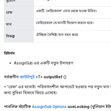
সুযোগ
Flush
একটি `ভেরিয়েবল` নোড থেকে হওয়া উচিত।
রেফ
eHandleOp
ভেরিয়েবলে যে মানটি বিয়োগ করতে হবে।
মান
ঐচ্ছিক বৈশিষ্ট্য মান বহন করে
বিকল্প
ureSplit
রিটার্নস
AssignSub এর একটি নতুন উদাহরণ
সর্বজনীন
আউটপুট
<T>
output
Ref
()
= "রেফ" এর মতোই। পরিবর্তনশীল আপডেট হওয়ার পর নতুন মান ব্
জন্য সুবিধা হিসাবে ফিরে এসেছে।
পাবলিক স্ট্যাটিক
Assign
Sub
.
Options
use
Locking
(বুলিয়ান ই