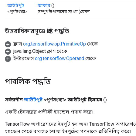
আউটপুট
আকার
()
<পূর্ণসংখ্যা>
সম্পূর্ণ উপাদানের সংখ্যা (যেমন
উত্তরাধিকারসূত্রে প্রাপ্ত পদ্ধতি
t
ক্লাস
org.tensorflow.op.PrimitiveOp
থেকে
java.lang.Object ক্লাস থেকে
ইন্টারফেস
org.tensorflow.Operand
থেকে
পাবলিক পদ্ধতি
source
সর্বজনীন
আউটপুট
<পূর্ণসংখ্যা>
আউটপুট হিসাবে
()
leOp
একটি টেনসরের প্রতীকী হ্যান্ডেল প্রদান করে।
TensorFlow অপারেশনের ইনপুট হল অন্য TensorFlow অপারেশনে
হ্যান্ডেল পেতে ব্যবহৃত হয় যা ইনপুটের গণনাকে প্রতিনিধিত্ব করে।