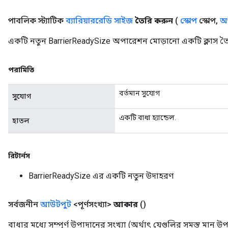
পাবলিক স্ট্যাটিক
ব্যারিয়াররেডি সাইজ
তৈরি করুন
(
স্কোপ
স্কোপ
,
অপ
একটি নতুন BarrierReadySize অপারেশন মোড়ানো একটি ক্লাস তৈ
পরামিতি
বর্তমান সুযোগ
সুযোগ
Flush
একটি বাধা হ্যান্ডেল.
হাতল
eHandleOp
রিটার্নস
BarrierReadySize এর একটি নতুন উদাহরণ
ureSplit
সর্বজনীন
আউটপুট
<পূর্ণসংখ্যা>
আকার
()
বাধার মধ্যে সম্পূর্ণ উপাদানের সংখ্যা (অর্থাৎ যেগুলির সমস্ত মান 