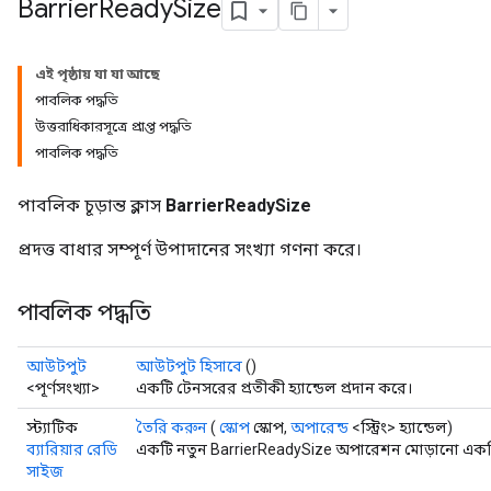
Barrier
Ready
Size
এই পৃষ্ঠায় যা যা আছে
পাবলিক পদ্ধতি
উত্তরাধিকারসূত্রে প্রাপ্ত পদ্ধতি
পাবলিক পদ্ধতি
পাবলিক চূড়ান্ত ক্লাস
BarrierReadySize
প্রদত্ত বাধার সম্পূর্ণ উপাদানের সংখ্যা গণনা করে।
পাবলিক পদ্ধতি
আউটপুট
আউটপুট হিসাবে
()
<পূর্ণসংখ্যা>
একটি টেনসরের প্রতীকী হ্যান্ডেল প্রদান করে।
স্ট্যাটিক
তৈরি করুন
(
স্কোপ
স্কোপ,
অপারেন্ড
<স্ট্রিং> হ্যান্ডেল)
ব্যারিয়ার রেডি
একটি নতুন BarrierReadySize অপারেশন মোড়ানো একটি 
সাইজ