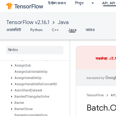
ইনস্টল করুন
শিখুন
API, API
Any
ApplyAdagradV2
ApproxTopK
TensorFlow v2.16.1
Java
AssertCardinalityDataset
AssertNextDataset
ওভারভিউ
Python
C++
Java
আরও
AssertPrevDataset
Assert
That
Assign
Assign
Add
সতর্কতা:
এই A
Assign
Add
Variable
Op
Assign
Sub
Assign
Sub
Variable
Op
Assign
Variable
Op
Assign
Variable
Xla
Concat
ND
Auto
Shard
Dataset
TensorFlow
API
Banded
Triangular
Solve
Barrier
Batch
.
O
Barrier
Close
Barrier
Incomplete
Size