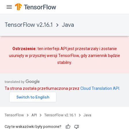
TensorFlow v2.16.1
Java
Ostrzeżenie:
ten interfejs API jest przestarzały i zostanie
usunięty w przyszłej wersji TensorFlow, gdy
zamiennik
będzie
stabilny.
Ta strona została przetłumaczona przez
Cloud Translation API
.
TensorFlow
API
TensorFlow v2.16.1
Java
Czy te wskazówki były pomocne?