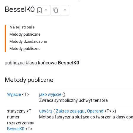
Bessel
K0
Na tej stronie
Metody publiczne
Metody dziedziczone
Metody publiczne
publiczna klasa końcowa
BesselK0
Metody publiczne
t
Wyjście
<T>
jako wyjście
()
Zwraca symboliczny uchwyt tensora.
statyczny <T
utwórz
(
Zakres zasięgu
,
Operand
<T> x)
numer
Metoda fabryczna służąca do tworzenia klasy op
rozszerzenia>
BesselK0
<T>