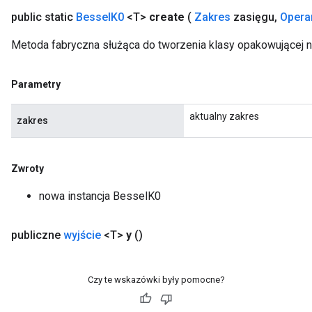
eHandleOp
public static
Bessel
K0
<T>
create
(
Zakres
zasięgu
,
Opera
Metoda fabryczna służąca do tworzenia klasy opakowującej 
ureSplit
Parametry
aktualny zakres
zakres
Zwroty
nowa instancja BesselK0
publiczne
wyjście
<T>
y
()
Czy te wskazówki były pomocne?