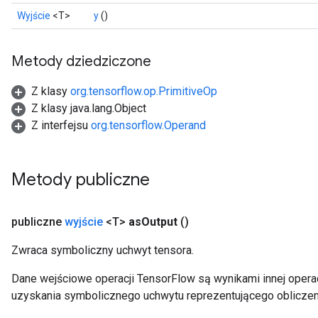
source
Wyjście
<T>
y
()
leOp
Metody dziedziczone
Z klasy
org.tensorflow.op.PrimitiveOp
Z klasy java.lang.Object
Z interfejsu
org.tensorflow.Operand
Metody publiczne
publiczne
wyjście
<T>
as
Output
()
Zwraca symboliczny uchwyt tensora.
Dane wejściowe operacji TensorFlow są wynikami innej operac
Flush
uzyskania symbolicznego uchwytu reprezentującego obliczen