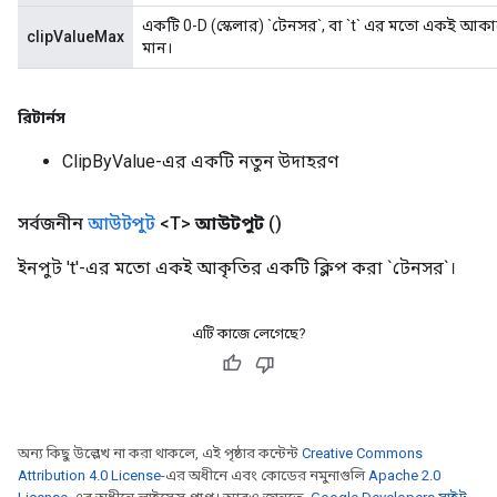
একটি 0-D (স্কেলার) `টেনসর`, বা `t` এর মতো একই আকার
clipValueMax
মান।
রিটার্নস
ClipByValue-এর একটি নতুন উদাহরণ
সর্বজনীন
আউটপুট
<T>
আউটপুট
()
ইনপুট 't'-এর মতো একই আকৃতির একটি ক্লিপ করা `টেনসর`।
এটি কাজে লেগেছে?
অন্য কিছু উল্লেখ না করা থাকলে, এই পৃষ্ঠার কন্টেন্ট
Creative Commons
Attribution 4.0 License
-এর অধীনে এবং কোডের নমুনাগুলি
Apache 2.0