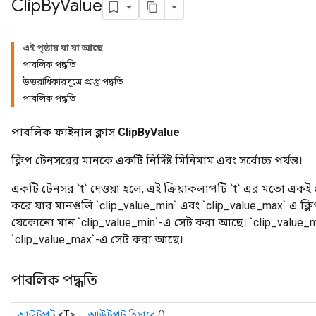
Clip
By
Value
এই পৃষ্ঠায় যা যা আছে
পাবলিক পদ্ধতি
উত্তরাধিকারসূত্রে প্রাপ্ত পদ্ধতি
পাবলিক পদ্ধতি
পাবলিক ফাইনাল ক্লাস
ClipByValue
ক্লিপ টেনসরের মানকে একটি নির্দিষ্ট মিনিমাম এবং সর্বোচ্চ পর্যন্ত।
একটি টেনসর `t` দেওয়া হলে, এই ক্রিয়াকলাপটি `t` এর মতো একই
করে যার মানগুলি `clip_value_min` এবং `clip_value_max` এ ক্লি
যেকোনো মান `clip_value_min`-এ সেট করা আছে। `clip_value_m
`clip_value_max`-এ সেট করা আছে।
পাবলিক পদ্ধতি
আউটপুট
<T>
আউটপুট হিসাবে
()