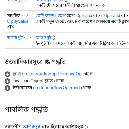
একটি টেনসরের প্রতীকী হ্যান্ডেল প্রদান করে।
স্ট্যাটিক <T>
তৈরি করুন
(
স্কোপ
স্কোপ,
Operand
<T> t,
Operand
<T> 
ClipByValue
একটি নতুন ClipByValue অপারেশন মোড়ানো একটি ক্লাস 
<T>
আউটপুট
<T>
আউটপুট
()
ইনপুট 't'-এর মতো একই আকৃতির একটি ক্লিপ করা `টেনস
উত্তরাধিকারসূত্রে প্রাপ্ত পদ্ধতি
ক্লাস
org.tensorflow.op.PrimitiveOp
থেকে
java.lang.Object ক্লাস থেকে
ইন্টারফেস
org.tensorflow.Operand
থেকে
পাবলিক পদ্ধতি
সর্বজনীন
আউটপুট
<T>
হিসাবে আউটপুট
()