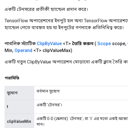
একটি টেনসরের প্রতীকী হ্যান্ডেল প্রদান করে।
TensorFlow অপারেশনের ইনপুট হল অন্য TensorFlow অপারেশনে
হ্যান্ডেল পেতে ব্যবহৃত হয় যা ইনপুটের গণনাকে প্রতিনিধিত্ব করে।
পাবলিক স্ট্যাটিক
Clip
By
Value
<T>
তৈরি করুন
(
Scope
scope
,
Min
,
Operand
<T> clip
Value
Max)
একটি নতুন ClipByValue অপারেশন মোড়ানো একটি ক্লাস তৈরি কর
পরামিতি
বর্তমান সুযোগ
সুযোগ
একটি 'টেনসর'।
t
একটি 0-D (স্কেলার) `টেনসর`, বা `t` এর মতো একই আকারে
clipValueMin
মান।