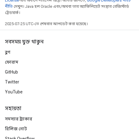
License
-এর অধীনে লাইসেন্স প্রাপ্ত। আরও জানতে,
Google Developers সাইট
নীতি
দেখুন। Java হল Oracle এবং/অথবা তার অ্যাফিলিয়েট সংস্থার রেজিস্টার্ড
ট্রেডমার্ক।
2025-07-25 UTC-তে শেষবার আপডেট করা হয়েছে।
সবসময় যুক্ত থাকুন
ব্লগ
ফোরাম
GitHub
Twitter
ryTensorBatch
YouTube
dTensorBatch
সহায়তা
সমস্যার ট্র্যাকার
রিলিজ নোট
Stack Overflow