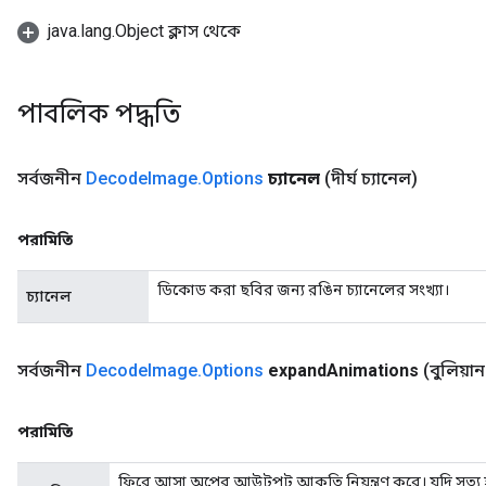
java.lang.Object ক্লাস থেকে
পাবলিক পদ্ধতি
ryTensorBatch
dTensorBatch
সর্বজনীন
Decode
Image
.
Options
চ্যানেল
(দীর্ঘ চ্যানেল)
পরামিতি
ডিকোড করা ছবির জন্য রঙিন চ্যানেলের সংখ্যা।
চ্যানেল
সর্বজনীন
Decode
Image
.
Options
expand
Animations
(বুলিয়া
rBatch
পরামিতি
Batch
ফিরে আসা অপের আউটপুট আকৃতি নিয়ন্ত্রণ করে। যদি সত্য হ