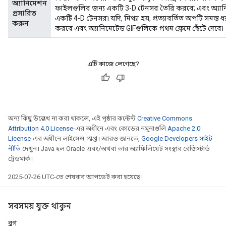
অ্যানিমেশন
ফাইলগুলির জন্য একটি 3-D টেনসর তৈরি করবে; এবং অ্যানি
প্রসারিত
একটি 4-D টেনসর৷ যদি, মিথ্যা হয়, প্রত্যাবর্তিত অপটি সম
atch
করুন
করবে এবং অ্যানিমেটেড GIFগুলিকে প্রথম ফ্রেমে ছেঁটে দেবে৷
এটি কাজে লেগেছে?
অন্য কিছু উল্লেখ না করা থাকলে, এই পৃষ্ঠার কন্টেন্ট
Creative Commons
Attribution 4.0 License
-এর অধীনে এবং কোডের নমুনাগুলি
Apache 2.0
License
-এর অধীনে লাইসেন্স প্রাপ্ত। আরও জানতে,
Google Developers সাইট
নীতি
দেখুন। Java হল Oracle এবং/অথবা তার অ্যাফিলিয়েট সংস্থার রেজিস্টার্ড
ট্রেডমার্ক।
2025-07-26 UTC-তে শেষবার আপডেট করা হয়েছে।
সবসময় যুক্ত থাকুন
ব্লগ